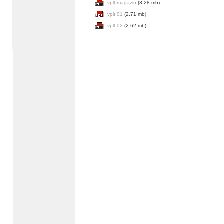
vplt magazin
(3.28 mb)
vplt 01
(2.71 mb)
vplt 02
(2.62 mb)