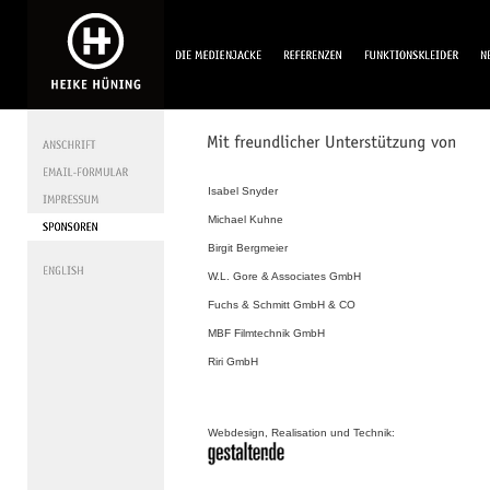
Isabel Snyder
Michael Kuhne
Birgit Bergmeier
W.L. Gore & Associates GmbH
Fuchs & Schmitt GmbH & CO
MBF Filmtechnik GmbH
Riri GmbH
Webdesign, Realisation und Technik: