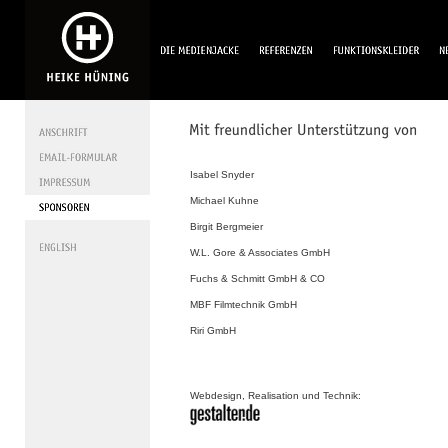
Isabel Snyder
Michael Kuhne
Birgit Bergmeier
W.L. Gore & Associates GmbH
Fuchs & Schmitt GmbH & CO
MBF Filmtechnik GmbH
Riri GmbH
Webdesign, Realisation und Technik: