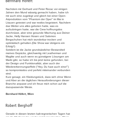
Nachdem mir Gerhard und Peter Rezac vor einigen
Jahren den Mund wässrig gemacht haben, habe ich
mir auch eine zugelegt und gleich bei einer Open-
Airproduktion vom "Phantom der Oper" im Mai in
Litauen getestet und war restlos begeistert. Nachdem
das Wetter uns alles geboten hatte, was es
aufzubringen hatte, war die Crew hoffnungslos
durchnässt, aber eine gesunde Mischung aus Deiner
Jacke, Helly Hansen Hosen und Salomon
Bergschuhen hat mich wunderbar trocken und
optimistisch gehalten.(Die Show war übrigens ein
Erfolg!!)
Seitdem ist die Jacke grundsätzlicher Bestandteil
meines Gepäcks, gleichwertig mit Leatherman und
Maglite und auch wenn es günstigere Lösungen am
Markt gibt, so habe ich bis jetzt keine gefunden, bei
der Design und Funktionalität, aber auch der
Wiedererkennungseffekt ("Hey, Du hast auch eine!")
so kompromisslos und perfekt miteinander verbunden
sind.
Kurz gesagt, ein Kleidungstück, dass sich ohne Wenn
und Aber an die täglichen Herausforderungen dieser
Branche anpasst und ich freue mich schon auf die
dazupassende Weste.
Bernhard Höfert, Wien
Gerade in diesen letzten kalt-regnerischen Tagen hat