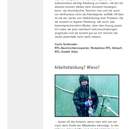
esbesonders wichtig Kleidung zu haben, mit der ich
absolut trocken bleibe,mich trotzdem bewegen
kann, sie durchdachte Taschen hat und sie auch
vor derKamera nicht als Arbeitsjacke auffällt. All dies
ist mit der Jacke von HeikeHüning kein Problem. Da
sie sowohl zu legerer Kleidung, wie auch mal,
beientsprechendem Wetter, über den Anzug passt.
Ich habe sie jetzt mehrfach beiLiveschaltungen
angehabt und sie kommt gut an.Ich möchte die
Jacke jedenfalls nicht mehr missen.
Carlo Schlender
RTL-Nachrichtenreporter, Redaktion RTL Aktuell,
RTL GmbH. Köln
... lautet oft die Antwort, wenn man sich am set
nach dem Outfit der Mitarbeiter erkundigt. In der