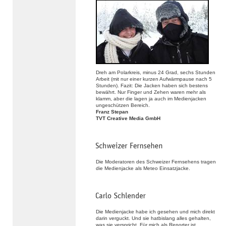
Dreh am Polarkreis, minus 24 Grad, sechs Stunden
Arbeit (mit nur einer kurzen Aufwärmpause nach 5
Stunden). Fazit: Die Jacken haben sich bestens
bewährt. Nur Finger und Zehen waren mehr als
klamm, aber die lagen ja auch im Medienjacken
ungeschützen Bereich.
Franz Stepan
TVT Creative Media GmbH
Die Moderatoren des Schweizer Fernsehens tragen
die Medienjacke als Meteo Einsatzjacke.
Die Medienjacke habe ich gesehen und mich direkt
darin verguckt. Und sie hatbislang alles gehalten,
was sie verspricht. Für mich als Reporter ist