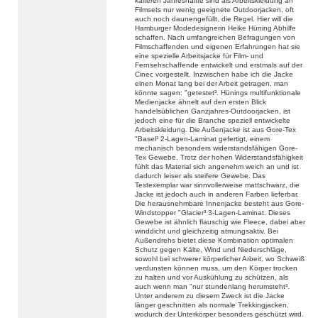
kälteren Jahreshälfte sind als Arbeitskleidung an
Filmsets nur wenig geeignete Outdoorjacken, oft
auch noch daunengefüllt, die Regel. Hier will die
Hamburger Modedesignerin Heike Hüning Abhilfe
schaffen. Nach umfangreichen Befragungen von
Filmschaffenden und eigenen Erfahrungen hat sie
eine spezielle Arbeitsjacke für Film- und
Fernsehschaffende entwickelt und erstmals auf der
Cinec vorgestellt. Inzwischen habe ich die Jacke
einen Monat lang bei der Arbeit getragen, man
könnte sagen: "getestet³. Hünings multifunktionale
Medienjacke ähnelt auf den ersten Blick
handelsüblichen Ganzjahres-Outdoorjacken, ist
jedoch eine für die Branche speziell entwickelte
Arbeitskleidung. Die Außenjacke ist aus Gore-Tex
"Basel³ 2-Lagen-Laminat gefertigt, einem
mechanisch besonders widerstandsfähigen Gore-
Tex Gewebe. Trotz der hohen Widerstandsfähigkeit
fühlt das Material sich angenehm weich an und ist
dadurch leiser als steifere Gewebe. Das
Testexemplar war sinnvollerweise mattschwarz, die
Jacke ist jedoch auch in anderen Farben lieferbar.
Die herausnehmbare Innenjacke besteht aus Gore-
Windstopper "Glacier³ 3-Lagen-Laminat. Dieses
Gewebe ist ähnlich flauschig wie Fleece, dabei aber
winddicht und gleichzeitig atmungsaktiv. Bei
Außendrehs bietet diese Kombination optimalen
Schutz gegen Kälte, Wind und Niederschläge,
sowohl bei schwerer körperlicher Arbeit, wo Schweiß
verdunsten können muss, um den Körper trocken
zu halten und vor Auskühlung zu schützen, als
auch wenn man "nur stundenlang herumsteht³.
Unter anderem zu diesem Zweck ist die Jacke
länger geschnitten als normale Trekkingjacken,
wodurch der Unterkörper besonders geschützt wird.