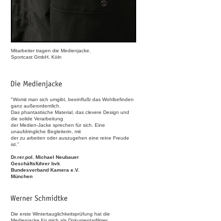
Mitarbeiter tragen die Medienjacke.
Sportcast GmbH, Köln
"Womit man sich umgibt, beeinflußt das Wohlbefinden
ganz außerordentlich.
Das phantastische Material, das clevere Design und
die solide Verarbeitung
der Medien-Jacke sprechen für sich. Eine
unaufdringliche Begleiterin, mit
der zu arbeiten oder auszugehen eine reine Freude
ist."
Dr.rer.pol. Michael Neubauer
Geschäftsführer bvk
Bundesverband Kamera e.V.
München
Die erste Wintertauglichkeitsprüfung hat die
Medienjacke für mich als Dokumentarfilmer