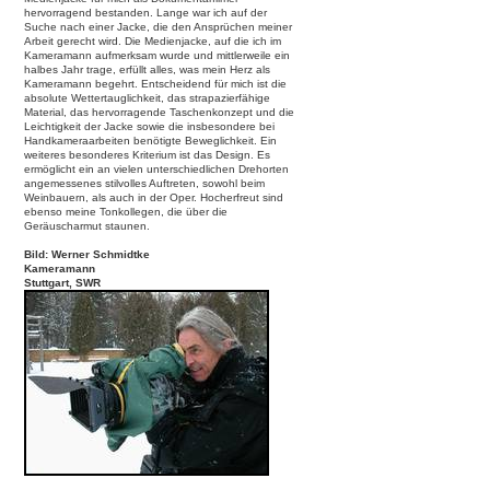
hervorragend bestanden. Lange war ich auf der
Suche nach einer Jacke, die den Ansprüchen meiner
Arbeit gerecht wird. Die Medienjacke, auf die ich im
Kameramann aufmerksam wurde und mittlerweile ein
halbes Jahr trage, erfüllt alles, was mein Herz als
Kameramann begehrt. Entscheidend für mich ist die
absolute Wettertauglichkeit, das strapazierfähige
Material, das hervorragende Taschenkonzept und die
Leichtigkeit der Jacke sowie die insbesondere bei
Handkameraarbeiten benötigte Beweglichkeit. Ein
weiteres besonderes Kriterium ist das Design. Es
ermöglicht ein an vielen unterschiedlichen Drehorten
angemessenes stilvolles Auftreten, sowohl beim
Weinbauern, als auch in der Oper. Hocherfreut sind
ebenso meine Tonkollegen, die über die
Geräuscharmut staunen.
Bild: Werner Schmidtke
Kameramann
Stuttgart, SWR