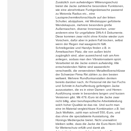
Zusätzlich zum aufwändigen Witterungsschutz
bietet die Jacke zahlreiche besondere Funktionen,
wie eine abnehmbare Funkgerätetasche passend
zu Motorola Radius etc., eine
Lautsprechermikrofonschlaufe auf der linken
Schulter, abzippbare, mit Windstopper gefütterte
Wendekapuze, mehrere besonders große
Außentaschen, diverse Innentaschen, unter
anderem eine für ungefaltete DIN-A 4 Dokumente.
Diese kommen zwar nicht ohne Knicke wieder zum
Vorschein, dafür aber in jedem Fall trocken, selbst
wenn der Regen mal waagerecht fällt.
Schreibgeräte und Handys finden z.B. in
Ärmeltaschen Platz, die von außen leicht
zugänglich sind, aber ausreichend nah am Arm
anliegen, sodass man den Vibrationsalarm spürt.
Verarbeitet ist die Jacke extrem aufwändig: Alle
entscheidenden Nähte sind wasserdicht
verschweißt, die verwendeten Metallreißverschlüsse
der Schweizer Firma Riri zählen zu den besten
weltweit. Mehrere Rundfunkanstalten denken
bereits darüber nach, ihr Personal mit der bei Fuchs
und Schmitt in Aschaffenburg gefertigten Jacke
auszustatten, die es in einer Damen- und Herren-
Ausführung sowie in besonders langen und kurzen
Versionen gibt. Mit 479,-Euro ist die Jacke zwar
nicht billig, aber berufsspezifische Arbeitskleidung
solch hoher Qualität ist das nie. Und sucht man
eine im Material vergleichbare Kombination z.B. bei
Jack Wolfskin, zahlt man schnell 550,-Euro, und
das ohne die spezialisierte Ausstattung, die
Hünings Medienjacke bietet. Nicht unerwähnt
bleiben sollte, dass die Jacke die Euro-Norm 343
für Wetterschutz erfüllt und damit als