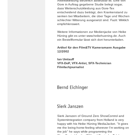
Arbeitskleidung steuerlich absetzbar ist. Eine von
Gore in Auftrag gegebene Studie belegt sogar,
dass Wetterschutzkleidung aus Gore-Tex
entscheidend dazu beiträgt, den Krankenstand zu
senken bei Mitarbeitern, die über Tage und Wochen
schlechter Witterung ausgesetzt sind. Fazit: Wirklich
empfehlenswert.
Weitere Informationen zur Medienjacke von Heike
Hüning gibt es unter www.heikehuening.de. Auch
ein Bestellformular lässt sich dort herunterladen.
Artikel für den Film&TV Kameramann Ausgabe
12/2002
Ian Umlauff
VFX-DoP, VFX-Artist, SFX-Technician
Filmfachjournalist
Sierk Janszen of Ground Zero ShowControl and
Systemintegration company from Holland is very
happy with his Heike Hüning MediaJacket. "It gives
me the being-home-feeling wherever I'm working on
the job" he says while programming the