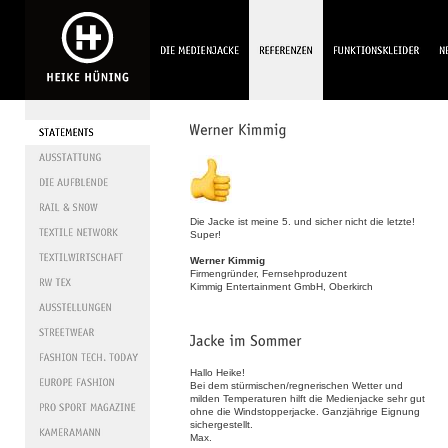
Die Jacke ist meine 5. und sicher nicht die letzte!
Super!
Werner Kimmig
Firmengründer, Fernsehproduzent
Kimmig Entertainment GmbH, Oberkirch
Hallo Heike!
Bei dem stürmischen/regnerischen Wetter und
milden Temperaturen hilft die Medienjacke sehr gut
ohne die Windstopperjacke. Ganzjährige Eignung
sichergestellt.
Max.