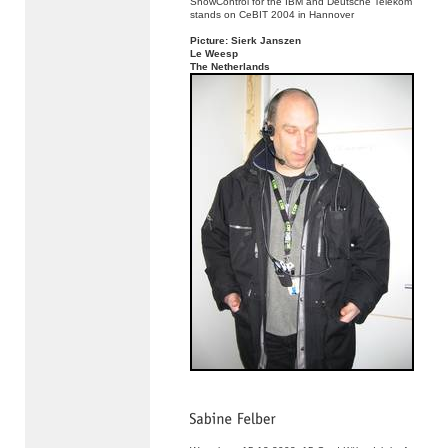
ShowControl for the IBM and Deutsche Telekom
stands on CeBIT 2004 in Hannover
Picture: Sierk Janszen
Le Weesp
The Netherlands