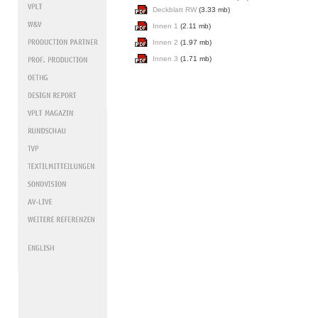
Deckblatt RW
(3.33 mb)
Innen 1
(2.11 mb)
Innen 2
(1.97 mb)
Innen 3
(1.71 mb)