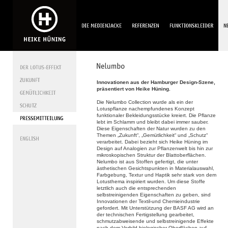
Innovationen aus der Hamburger Design-Szene,
präsentiert von Heike Hüning.
Die Nelumbo Collection wurde als ein der
Lotuspflanze nachempfundenes Konzept
funktionaler Bekleidungsstücke kreiert. Die Pflanze
lebt im Schlamm und bleibt dabei immer sauber.
Diese Eigenschaften der Natur wurden zu den
Themen „Zukunft“, „Gemütlichkeit“ und „Schutz“
verarbeitet. Dabei bezieht sich Heike Hüning im
Design auf Analogien zur Pflanzenwelt bis hin zur
mikroskopischen Struktur der Blattoberflächen.
Nelumbo ist aus Stoffen gefertigt, die unter
ästhetischen Gesichtspunkten in Materialauswahl,
Farbgebung, Textur und Haptik sehr stark von dem
Lotusthema inspiriert wurden. Um diese Stoffe
letztlich auch die entsprechenden
selbstreinigenden Eigenschaften zu geben, sind
Innovationen der Textil-und Chemieindustrie
gefordert. Mit Unterstützung der BASF AG wird an
der technischen Fertigstellung gearbeitet,
schmutzabweisende und selbstreinigende Effekte
nach dem Vorbild biologischer Oberflächen auf