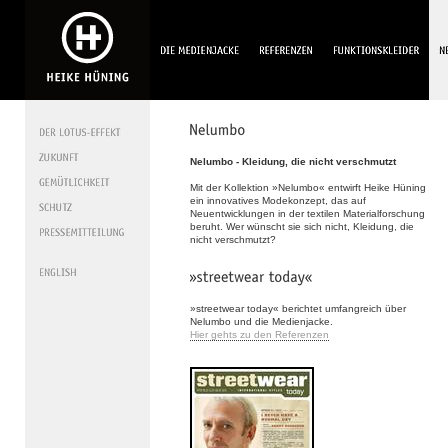
Nelumbo - Kleidung, die nicht verschmutzt
Mit der Kollektion »Nelumbo« entwirft Heike Hüning
ein innovatives Modekonzept, das auf
Neuentwicklungen in der textilen Materialforschung
beruht. Wer wünscht sie sich nicht, Kleidung, die
nicht verschmutzt?
»streetwear today« berichtet umfangreich über
Nelumbo und die Medienjacke.
Hier gehts zu den Referenzen