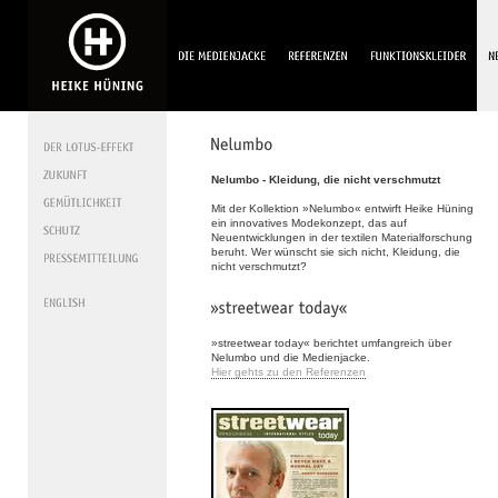
Nelumbo - Kleidung, die nicht verschmutzt
Mit der Kollektion »Nelumbo« entwirft Heike Hüning
ein innovatives Modekonzept, das auf
Neuentwicklungen in der textilen Materialforschung
beruht. Wer wünscht sie sich nicht, Kleidung, die
nicht verschmutzt?
»streetwear today« berichtet umfangreich über
Nelumbo und die Medienjacke.
Hier gehts zu den Referenzen