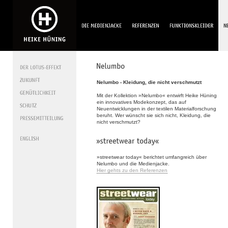
Nelumbo - Kleidung, die nicht verschmutzt
Mit der Kollektion »Nelumbo« entwirft Heike Hüning
ein innovatives Modekonzept, das auf
Neuentwicklungen in der textilen Materialforschung
beruht. Wer wünscht sie sich nicht, Kleidung, die
nicht verschmutzt?
»streetwear today« berichtet umfangreich über
Nelumbo und die Medienjacke.
Hier gehts zu den Referenzen