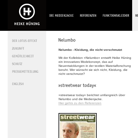
Nelumbo - Kleidung, die nicht verschmutzt
Mit der Kollektion »Nelumbo« entwirft Heike Hüning
ein innovatives Modekonzept, das auf
Neuentwicklungen in der textilen Materialforschung
beruht. Wer wünscht sie sich nicht, Kleidung, die
nicht verschmutzt?
»streetwear today« berichtet umfangreich über
Nelumbo und die Medienjacke.
Hier gehts zu den Referenzen