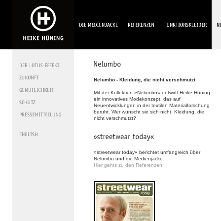
Nelumbo - Kleidung, die nicht verschmutzt
Mit der Kollektion »Nelumbo« entwirft Heike Hüning
ein innovatives Modekonzept, das auf
Neuentwicklungen in der textilen Materialforschung
beruht. Wer wünscht sie sich nicht, Kleidung, die
nicht verschmutzt?
»streetwear today« berichtet umfangreich über
Nelumbo und die Medienjacke.
Hier gehts zu den Referenzen