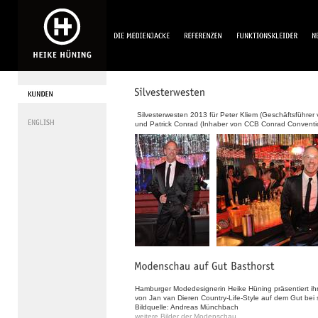
Silvesterwesten 2013 für Peter Kliem (Geschäftsführer
und Patrick Conrad (Inhaber von CCB Conrad Conventi
Hamburger Modedesignerin Heike Hüning präsentiert ih
von Jan van Dieren Country-Life-Style auf dem Gut be
Bildquelle: Andreas Münchbach
weitere Bilder der Modenschau