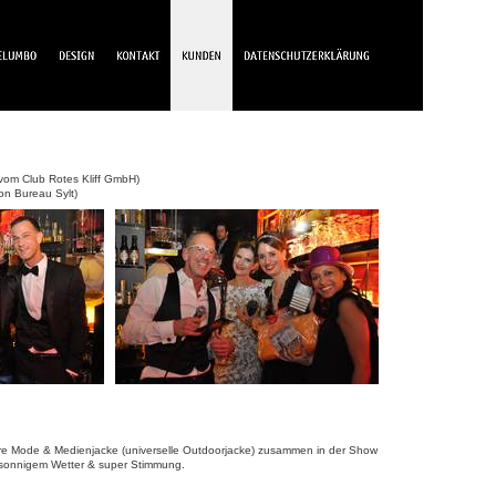
 vom Club Rotes Kliff GmbH)
on Bureau Sylt)
re Mode & Medienjacke (universelle Outdoorjacke) zusammen in der Show
i sonnigem Wetter & super Stimmung.