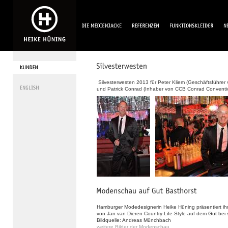
Silvesterwesten 2013 für Peter Kliem (Geschäftsführer
und Patrick Conrad (Inhaber von CCB Conrad Conventi
Hamburger Modedesignerin Heike Hüning präsentiert ih
von Jan van Dieren Country-Life-Style auf dem Gut be
Bildquelle: Andreas Münchbach
weitere Bilder der Modenschau