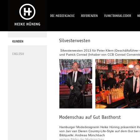
Silvesterwesten 2013 für Peter Kliem (Geschäftsführer
und Patrick Conrad (Inhaber von CCB Conrad Conventi
Hamburger Modedesignerin Heike Hüning präsentiert ih
von Jan van Dieren Country-Life-Style auf dem Gut be
Bildquelle: Andreas Münchbach
weitere Bilder der Modenschau