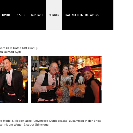
 vom Club Rotes Kliff GmbH)
on Bureau Sylt)
re Mode & Medienjacke (universelle Outdoorjacke) zusammen in der Show
i sonnigem Wetter & super Stimmung.