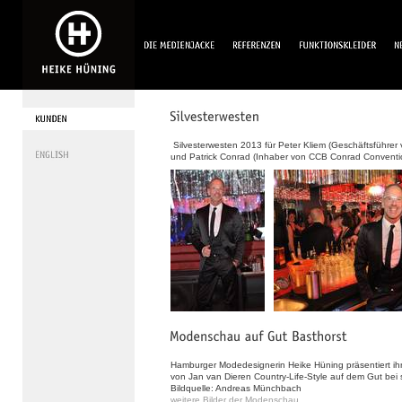
Silvesterwesten 2013 für Peter Kliem (Geschäftsführer
und Patrick Conrad (Inhaber von CCB Conrad Conventi
Hamburger Modedesignerin Heike Hüning präsentiert ih
von Jan van Dieren Country-Life-Style auf dem Gut be
Bildquelle: Andreas Münchbach
weitere Bilder der Modenschau