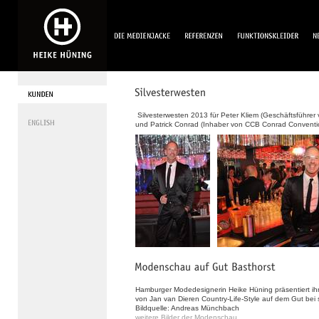
Silvesterwesten 2013 für Peter Kliem (Geschäftsführer
und Patrick Conrad (Inhaber von CCB Conrad Conventi
Hamburger Modedesignerin Heike Hüning präsentiert ih
von Jan van Dieren Country-Life-Style auf dem Gut be
Bildquelle: Andreas Münchbach
weitere Bilder der Modenschau