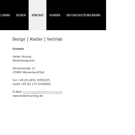
Kontakt
Heike Hüning
Modedesignerin
Deckerstraße 11
25980 Westerland/Sylt
fon +49 (0) 4651 8350325
mobil +49 (0) 170 8166666
E-Mail:
huening(at)heikehuening.de
www.heikehuening.de