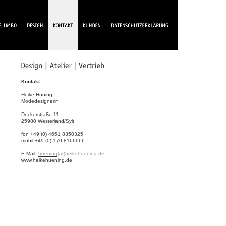
Kontakt
Heike Hüning
Modedesignerin
Deckerstraße 11
25980 Westerland/Sylt
fon +49 (0) 4651 8350325
mobil +49 (0) 170 8166666
E-Mail:
huening(at)heikehuening.de
www.heikehuening.de