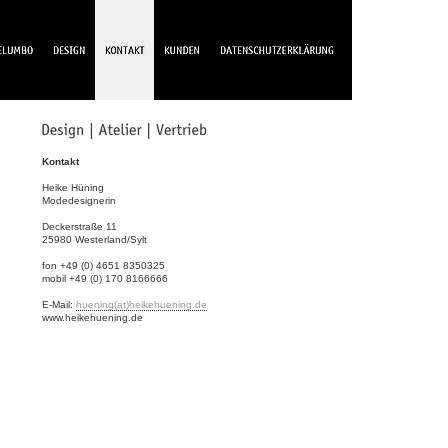
Kontakt
Heike Hüning
Modedesignerin
Deckerstraße 11
25980 Westerland/Sylt
fon +49 (0) 4651 8350325
mobil +49 (0) 170 8166666
E-Mail:
huening(at)heikehuening.de
www.heikehuening.de