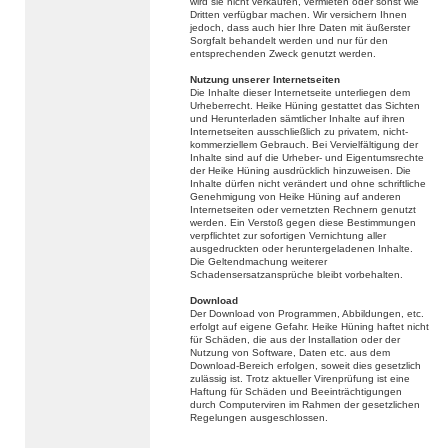
wird sie nicht verkaufen, vermieten oder sonst wie
Dritten verfügbar machen. Wir versichern Ihnen
jedoch, dass auch hier Ihre Daten mit äußerster
Sorgfalt behandelt werden und nur für den
entsprechenden Zweck genutzt werden.
Nutzung unserer Internetseiten
Die Inhalte dieser Internetseite unterliegen dem
Urheberrecht. Heike Hüning gestattet das Sichten
und Herunterladen sämtlicher Inhalte auf ihren
Internetseiten ausschließlich zu privatem, nicht-
kommerziellem Gebrauch. Bei Vervielfältigung der
Inhalte sind auf die Urheber- und Eigentumsrechte
der Heike Hüning ausdrücklich hinzuweisen. Die
Inhalte dürfen nicht verändert und ohne schriftliche
Genehmigung von Heike Hüning auf anderen
Internetseiten oder vernetzten Rechnern genutzt
werden. Ein Verstoß gegen diese Bestimmungen
verpflichtet zur sofortigen Vernichtung aller
ausgedruckten oder heruntergeladenen Inhalte.
Die Geltendmachung weiterer
Schadensersatzansprüche bleibt vorbehalten.
Download
Der Download von Programmen, Abbildungen, etc.
erfolgt auf eigene Gefahr. Heike Hüning haftet nicht
für Schäden, die aus der Installation oder der
Nutzung von Software, Daten etc. aus dem
Download-Bereich erfolgen, soweit dies gesetzlich
zulässig ist. Trotz aktueller Virenprüfung ist eine
Haftung für Schäden und Beeinträchtigungen
durch Computerviren im Rahmen der gesetzlichen
Regelungen ausgeschlossen.