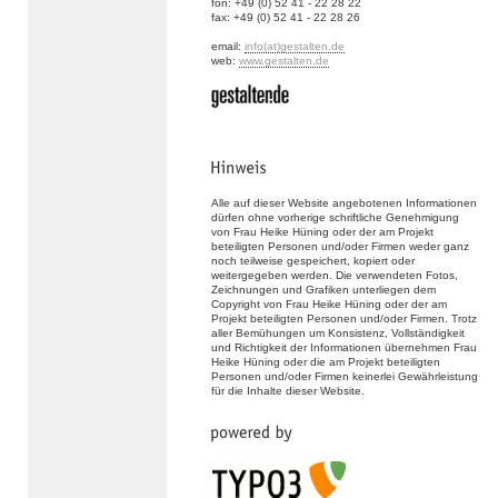
fon: +49 (0) 52 41 - 22 28 22
fax: +49 (0) 52 41 - 22 28 26
email:
info(at)gestalten.de
web:
www.gestalten.de
Alle auf dieser Website angebotenen Informationen
dürfen ohne vorherige schriftliche Genehmigung
von Frau Heike Hüning oder der am Projekt
beteiligten Personen und/oder Firmen weder ganz
noch teilweise gespeichert, kopiert oder
weitergegeben werden. Die verwendeten Fotos,
Zeichnungen und Grafiken unterliegen dem
Copyright von Frau Heike Hüning oder der am
Projekt beteiligten Personen und/oder Firmen. Trotz
aller Bemühungen um Konsistenz, Vollständigkeit
und Richtigkeit der Informationen übernehmen Frau
Heike Hüning oder die am Projekt beteiligten
Personen und/oder Firmen keinerlei Gewährleistung
für die Inhalte dieser Website.