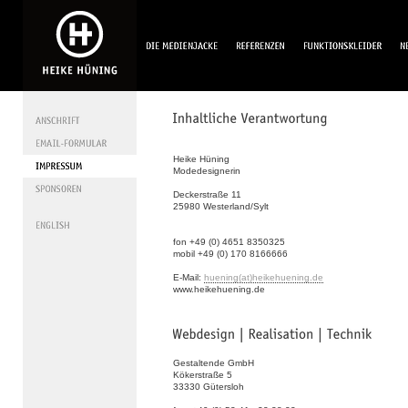
Heike Hüning
Modedesignerin
Deckerstraße 11
25980 Westerland/Sylt
fon +49 (0) 4651 8350325
mobil +49 (0) 170 8166666
E-Mail:
huening(at)heikehuening.de
www.heikehuening.de
Gestaltende GmbH
Kökerstraße 5
33330 Gütersloh