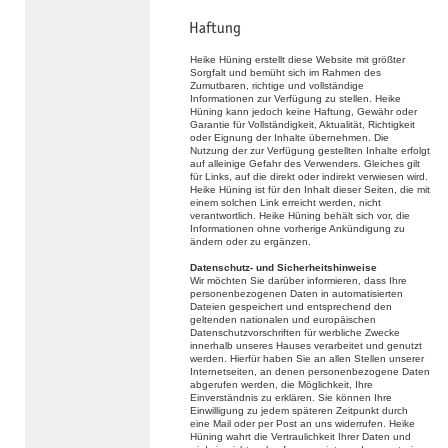
Heike Hüning erstellt diese Website mit größter
Sorgfalt und bemüht sich im Rahmen des
Zumutbaren, richtige und vollständige
Informationen zur Verfügung zu stellen. Heike
Hüning kann jedoch keine Haftung, Gewähr oder
Garantie für Vollständigkeit, Aktualität, Richtigkeit
oder Eignung der Inhalte übernehmen. Die
Nutzung der zur Verfügung gestellten Inhalte erfolgt
auf alleinige Gefahr des Verwenders. Gleiches gilt
für Links, auf die direkt oder indirekt verwiesen wird.
Heike Hüning ist für den Inhalt dieser Seiten, die mit
einem solchen Link erreicht werden, nicht
verantwortlich. Heike Hüning behält sich vor, die
Informationen ohne vorherige Ankündigung zu
ändern oder zu ergänzen.
Datenschutz- und Sicherheitshinweise
Wir möchten Sie darüber informieren, dass Ihre
personenbezogenen Daten in automatisierten
Dateien gespeichert und entsprechend den
geltenden nationalen und europäischen
Datenschutzvorschriften für werbliche Zwecke
innerhalb unseres Hauses verarbeitet und genutzt
werden. Hierfür haben Sie an allen Stellen unserer
Internetseiten, an denen personenbezogene Daten
abgerufen werden, die Möglichkeit, Ihre
Einverständnis zu erklären. Sie können Ihre
Einwilligung zu jedem späteren Zeitpunkt durch
eine Mail oder per Post an uns widerrufen. Heike
Hüning wahrt die Vertraulichkeit Ihrer Daten und