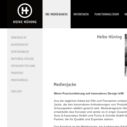
Wenn Praxiserfahrung auf innovatives Design trifft
Aus der täglichen Arbeit bei Film und Fernsehen entsta
Jacke, die den besonderen Anforderungen von Produk
Schauspielern wirklich gerecht wird. Modedesignerin He
entwickelte das Konzept und setzte es in enger Zusamm
Gore & Associates GmbH und Fuchs & Schmitt GmbH &
Partner, die für Qualität und Expertise stehen.
Das Ergebnis ist die Medienjacke: ein funktionales Klei