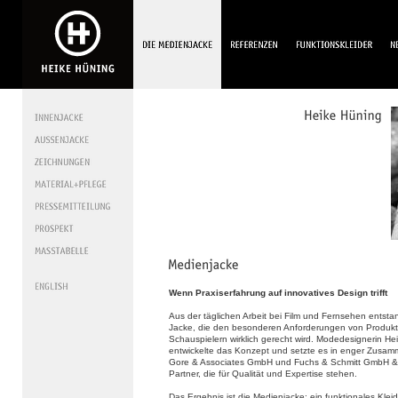
Wenn Praxiserfahrung auf innovatives Design trifft
Aus der täglichen Arbeit bei Film und Fernsehen entsta
Jacke, die den besonderen Anforderungen von Produk
Schauspielern wirklich gerecht wird. Modedesignerin He
entwickelte das Konzept und setzte es in enger Zusamm
Gore & Associates GmbH und Fuchs & Schmitt GmbH &
Partner, die für Qualität und Expertise stehen.
Das Ergebnis ist die Medienjacke: ein funktionales Klei