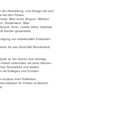
n der Herstellung, vom Design bis zum
sie bei den Firmen
(Paris), Marc Aurel, Bogner, Windsor,
en, Stüdemann, Marc
anard, Gore, Linette Giers, Gabriele
Jil Sander gesammelt.
rtigung von individuellen Entwürfen.
iten für das Geschäft Wunderkind,
Spaß an der Sache sind wichtige
r Arbeit verbunden mit einer frischen
cher Teamarbeit und starker
n mit Kollegen und Kunden.
rer Ausbau ihrer Kollektion,
ertes Arbeiten für Firmen im Bereich
eb.