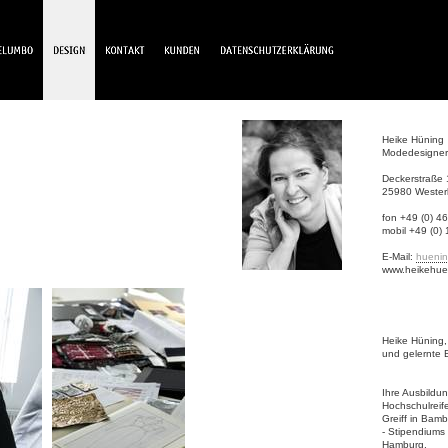
Heike Hüning
Modedesigner
Deckerstraße 
25980 Westerl
fon +49 (0) 
mobil +49 (0)
E-Mail:
huenin
www.heikehue
Heike Hüning, 
und gelernte 
Ihre Ausbildun
Hochschulreif
Greiff in Bam
- Stipendiums
Hamburg.