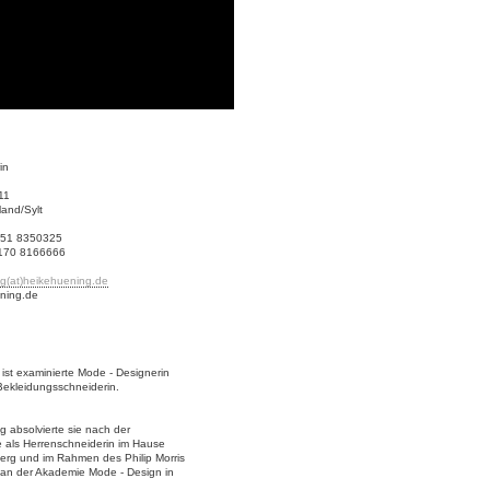
in
11
and/Sylt
4651 8350325
 170 8166666
g(at)heikehuening.de
ning.de
ist examinierte Mode - Designerin
Bekleidungsschneiderin.
g absolvierte sie nach der
e als Herrenschneiderin im Hause
berg und im Rahmen des Philip Morris
 an der Akademie Mode - Design in