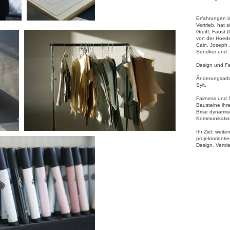
Erfahrungen i
Vertrieb, hat 
Greiff, Faust 
von der Hoed
Cain, Joseph J
Sendker und 
Design und Fe
Änderungsarbe
Sylt.
Fairness und 
Bausteine ihre
Brise dynamis
Kommunikatio
Ihr Ziel: weite
projektorienti
Design, Vertri