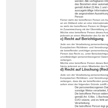
werden: Alle verfügbaren In
das Bestehen einer automatis
gemäß Artikel 22 Abs.1 und
aussagekräftige Informatione
die angestrebten Auswirkunge
Person
Ferner steht der betroffenen Person ein 
an ein Drittland oder an eine internationale
so steht der betroffenen Person im Übrige
im Zusammenhang mit der Übermittlung zu 
Möchte eine betroffene Person dieses Ausk
jederzeit an einen Mitarbeiter des für die
c) Recht auf Berichtigung
Jede von der Verarbeitung personenbezog
Europäischen Richtlinien- und Verordnung
sie betreffender unrichtiger personenbezo
Person das Recht zu, unter Berücksichtigu
unvollständiger personenbezogener Daten
verlangen.
Möchte eine betroffene Person dieses Ber
hierzu jederzeit an einen Mitarbeiter des 
d) Recht auf Löschung (Rec
Jede von der Verarbeitung personenbezog
Europäischen Richtlinien- und Verordnung
verlangen, dass die sie betreffenden per
sofern einer der folgenden Gründe zutrifft u
Die personenbezogenen Dat
sonstige Weise verarbeitet, 
Die betroffene Person widerru
gemäß Art. 6 Abs. 1 Buchst
GVO stützte, und es fehlt an
Verarbeitung.
Die betroffene Person legt