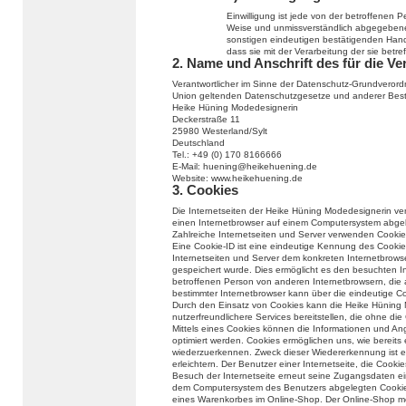
Einwilligung ist jede von der betroffenen Per
Weise und unmissverständlich abgegebene 
sonstigen eindeutigen bestätigenden Handl
dass sie mit der Verarbeitung der sie bet
2. Name und Anschrift des für die Ve
Verantwortlicher im Sinne der Datenschutz-Grundverord
Union geltenden Datenschutzgesetze und anderer Besti
Heike Hüning Modedesignerin
Deckerstraße 11
25980 Westerland/Sylt
Deutschland
Tel.: +49 (0) 170 8166666
E-Mail: huening@heikehuening.de
Website: www.heikehuening.de
3. Cookies
Die Internetseiten der Heike Hüning Modedesignerin ve
einen Internetbrowser auf einem Computersystem abge
Zahlreiche Internetseiten und Server verwenden Cookie
Eine Cookie-ID ist eine eindeutige Kennung des Cookie
Internetseiten und Server dem konkreten Internetbrow
gespeichert wurde. Dies ermöglicht es den besuchten In
betroffenen Person von anderen Internetbrowsern, die 
bestimmter Internetbrowser kann über die eindeutige Coo
Durch den Einsatz von Cookies kann die Heike Hüning 
nutzerfreundlichere Services bereitstellen, die ohne di
Mittels eines Cookies können die Informationen und An
optimiert werden. Cookies ermöglichen uns, wie bereits 
wiederzuerkennen. Zweck dieser Wiedererkennung ist e
erleichtern. Der Benutzer einer Internetseite, die Cook
Besuch der Internetseite erneut seine Zugangsdaten ei
dem Computersystem des Benutzers abgelegten Cookie ü
eines Warenkorbes im Online-Shop. Der Online-Shop merkt