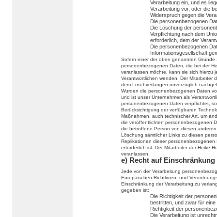
Verarbeitung ein, und es lie
Verarbeitung vor, oder die 
Widerspruch gegen die Verar
Die personenbezogenen Date
Die Löschung der personenbe
Verpflichtung nach dem Unio
erforderlich, dem der Verantw
Die personenbezogenen Dat
Informationsgesellschaft g
Sofern einer der oben genannten Gründe z
personenbezogenen Daten, die bei der He
veranlassen möchte, kann sie sich hierzu je
Verantwortlichen wenden. Der Mitarbeiter 
dem Löschverlangen unverzüglich nachge
Wurden die personenbezogenen Daten von
und ist unser Unternehmen als Verantwort
personenbezogenen Daten verpflichtet, so 
Berücksichtigung der verfügbaren Techno
Maßnahmen, auch technischer Art, um ande
die veröffentlichten personenbezogenen Da
die betroffene Person von diesen anderen 
Löschung sämtlicher Links zu diesen per
Replikationen dieser personenbezogenen Da
erforderlich ist. Der Mitarbeiter der Heike
veranlassen.
e) Recht auf Einschränkung 
Jede von der Verarbeitung personenbezog
Europäischen Richtlinien- und Verordnung
Einschränkung der Verarbeitung zu verla
gegeben ist:
Die Richtigkeit der persone
bestritten, und zwar für ein
Richtigkeit der personenbe
Die Verarbeitung ist unrecht