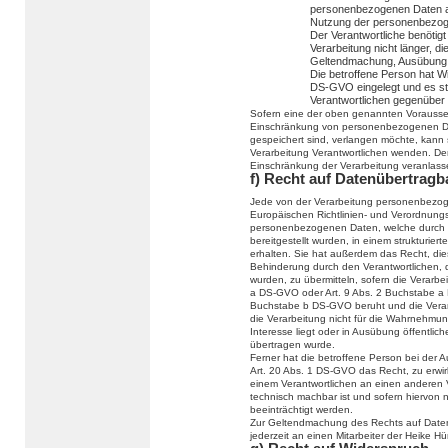
personenbezogenen Daten ab
Nutzung der personenbezog
Der Verantwortliche benötig
Verarbeitung nicht länger, di
Geltendmachung, Ausübung 
Die betroffene Person hat W
DS-GVO eingelegt und es ste
Verantwortlichen gegenüber
Sofern eine der oben genannten Vorausse
Einschränkung von personenbezogenen Da
gespeichert sind, verlangen möchte, kann si
Verarbeitung Verantwortlichen wenden. Der
Einschränkung der Verarbeitung veranlass
f) Recht auf Datenübertragb
Jede von der Verarbeitung personenbezog
Europäischen Richtlinien- und Verordnung
personenbezogenen Daten, welche durch d
bereitgestellt wurden, in einem strukturi
erhalten. Sie hat außerdem das Recht, di
Behinderung durch den Verantwortlichen, 
wurden, zu übermitteln, sofern die Verarbe
a DS-GVO oder Art. 9 Abs. 2 Buchstabe a 
Buchstabe b DS-GVO beruht und die Verarbei
die Verarbeitung nicht für die Wahrnehmung 
Interesse liegt oder in Ausübung öffentlic
übertragen wurde.
Ferner hat die betroffene Person bei der
Art. 20 Abs. 1 DS-GVO das Recht, zu erwi
einem Verantwortlichen an einen anderen V
technisch machbar ist und sofern hiervon 
beeinträchtigt werden.
Zur Geltendmachung des Rechts auf Datenü
jederzeit an einen Mitarbeiter der Heike 