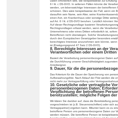
Daten erforderlich wird, wie beispielsweise zur Erfüllung 
6 I lit. c DS-GVO. In seltenen Fällen könnte die Verar
werden, um lebenswichtige Interessen der betroffenen 
schützen. Dies wäre beispielsweise der Fall, wenn ein 
daraufhin sein Name, sein Alter, seine Krankenkassend
einen Arzt, ein Krankenhaus oder sonstige Dritte weit
auf Art. 6 I lit. d DS-GVO beruhen. Letztlich könnten Ve
Auf dieser Rechtsgrundlage basieren Verarbeitungsvor
Rechtsgrundlagen erfasst werden, wenn die Verarbeitu
Unternehmens oder eines Dritten erforderlich ist, sofer
Betroffenen nicht überwiegen. Solche Verarbeitungsvor
durch den Europäischen Gesetzgeber besonders erwähnt 
berechtigtes Interesse anzunehmen sein könnte, wenn 
ist (Erwägungsgrund 47 Satz 2 DS-GVO).
8. Berechtigte Interessen an der Ver
Verantwortlichen oder einem Dritten
Basiert die Verarbeitung personenbezogener Daten auf Ar
die Durchführung unserer Geschäftstätigkeit zugunsten
Anteilseigner.
9. Dauer, für die die personenbezog
Das Kriterium für die Dauer der Speicherung von person
Aufbewahrungsfrist. Nach Ablauf der Frist werden die e
nicht mehr zur Vertragserfüllung oder Vertragsanbahnung
10. Gesetzliche oder vertragliche Vor
personenbezogenen Daten; Erforderli
Verpflichtung der betroffenen Pers
bereitzustellen; mögliche Folgen der
Wir klären Sie darüber auf, dass die Bereitstellung pe
vorgeschrieben ist (z.B. Steuervorschriften) oder sich
Vertragspartner) ergeben kann. Mitunter kann es zu eine
betroffene Person uns personenbezogene Daten zur Verfü
werden müssen. Die betroffene Person ist beispielswei