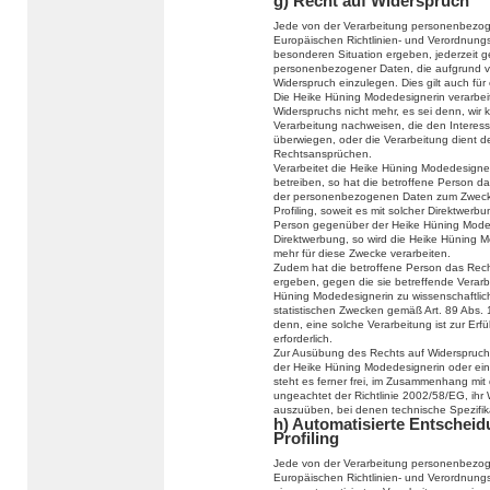
g) Recht auf Widerspruch
Jede von der Verarbeitung personenbezog
Europäischen Richtlinien- und Verordnung
besonderen Situation ergeben, jederzeit g
personenbezogener Daten, die aufgrund vo
Widerspruch einzulegen. Dies gilt auch für
Die Heike Hüning Modedesignerin verarbei
Widerspruchs nicht mehr, es sei denn, wir
Verarbeitung nachweisen, die den Interes
überwiegen, oder die Verarbeitung dient 
Rechtsansprüchen.
Verarbeitet die Heike Hüning Modedesign
betreiben, so hat die betroffene Person d
der personenbezogenen Daten zum Zwecke d
Profiling, soweit es mit solcher Direktwerb
Person gegenüber der Heike Hüning Moded
Direktwerbung, so wird die Heike Hüning
mehr für diese Zwecke verarbeiten.
Zudem hat die betroffene Person das Recht
ergeben, gegen die sie betreffende Verar
Hüning Modedesignerin zu wissenschaftlic
statistischen Zwecken gemäß Art. 89 Abs.
denn, eine solche Verarbeitung ist zur Erf
erforderlich.
Zur Ausübung des Rechts auf Widerspruch k
der Heike Hüning Modedesignerin oder ein
steht es ferner frei, im Zusammenhang mit
ungeachtet der Richtlinie 2002/58/EG, ihr 
auszuüben, bei denen technische Spezifi
h) Automatisierte Entscheidu
Profiling
Jede von der Verarbeitung personenbezog
Europäischen Richtlinien- und Verordnungs