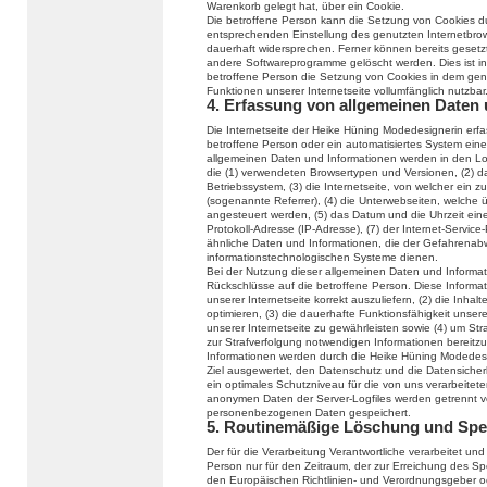
Warenkorb gelegt hat, über ein Cookie.
Die betroffene Person kann die Setzung von Cookies durc
entsprechenden Einstellung des genutzten Internetbro
dauerhaft widersprechen. Ferner können bereits gesetzt
andere Softwareprogramme gelöscht werden. Dies ist in 
betroffene Person die Setzung von Cookies in dem genu
Funktionen unserer Internetseite vollumfänglich nutzbar
4. Erfassung von allgemeinen Daten
Die Internetseite der Heike Hüning Modedesignerin erfas
betroffene Person oder ein automatisiertes System ein
allgemeinen Daten und Informationen werden in den Log
die (1) verwendeten Browsertypen und Versionen, (2) 
Betriebssystem, (3) die Internetseite, von welcher ein 
(sogenannte Referrer), (4) die Unterwebseiten, welche 
angesteuert werden, (5) das Datum und die Uhrzeit eines 
Protokoll-Adresse (IP-Adresse), (7) der Internet-Servic
ähnliche Daten und Informationen, die der Gefahrenabw
informationstechnologischen Systeme dienen.
Bei der Nutzung dieser allgemeinen Daten und Informat
Rückschlüsse auf die betroffene Person. Diese Informat
unserer Internetseite korrekt auszuliefern, (2) die Inhal
optimieren, (3) die dauerhafte Funktionsfähigkeit unse
unserer Internetseite zu gewährleisten sowie (4) um Str
zur Strafverfolgung notwendigen Informationen bereit
Informationen werden durch die Heike Hüning Modedesign
Ziel ausgewertet, den Datenschutz und die Datensicher
ein optimales Schutzniveau für die von uns verarbeite
anonymen Daten der Server-Logfiles werden getrennt 
personenbezogenen Daten gespeichert.
5. Routinemäßige Löschung und Sp
Der für die Verarbeitung Verantwortliche verarbeitet u
Person nur für den Zeitraum, der zur Erreichung des Spe
den Europäischen Richtlinien- und Verordnungsgeber 