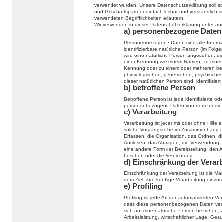
verwendet wurden. Unsere Datenschutzerklärung soll sow
und Geschäftspartner einfach lesbar und verständlich s
verwendeten Begrifflichkeiten erläutern.
Wir verwenden in dieser Datenschutzerklärung unter an
a) personenbezogene Daten
Personenbezogene Daten sind alle Informati
identifizierbare natürliche Person (im Folge
wird eine natürliche Person angesehen, die
einer Kennung wie einem Namen, zu einer
Kennung oder zu einem oder mehreren bes
physiologischen, genetischen, psychischen, 
dieser natürlichen Person sind, identifizier
b) betroffene Person
Betroffene Person ist jede identifizierte od
personenbezogene Daten von dem für die V
c) Verarbeitung
Verarbeitung ist jeder mit oder ohne Hilfe
solche Vorgangsreihe im Zusammenhang m
Erfassen, die Organisation, das Ordnen, 
Auslesen, das Abfragen, die Verwendung, 
eine andere Form der Bereitstellung, den 
Löschen oder die Vernichtung.
d) Einschränkung der Verar
Einschränkung der Verarbeitung ist die M
dem Ziel, ihre künftige Verarbeitung einzu
e) Profiling
Profiling ist jede Art der automatisierten
dass diese personenbezogenen Daten verw
sich auf eine natürliche Person beziehen,
Arbeitsleistung, wirtschaftlicher Lage, Ges