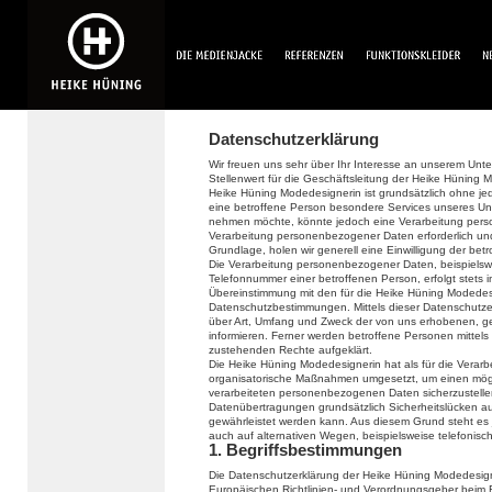
Datenschutzerklärung
Wir freuen uns sehr über Ihr Interesse an unserem Un
Stellenwert für die Geschäftsleitung der Heike Hüning 
Heike Hüning Modedesignerin ist grundsätzlich ohne 
eine betroffene Person besondere Services unseres Un
nehmen möchte, könnte jedoch eine Verarbeitung perso
Verarbeitung personenbezogener Daten erforderlich und 
Grundlage, holen wir generell eine Einwilligung der bet
Die Verarbeitung personenbezogener Daten, beispielswe
Telefonnummer einer betroffenen Person, erfolgt stets
Übereinstimmung mit den für die Heike Hüning Modedes
Datenschutzbestimmungen. Mittels dieser Datenschutze
über Art, Umfang und Zweck der von uns erhobenen, 
informieren. Ferner werden betroffene Personen mittels
zustehenden Rechte aufgeklärt.
Die Heike Hüning Modedesignerin hat als für die Verarb
organisatorische Maßnahmen umgesetzt, um einen mögli
verarbeiteten personenbezogenen Daten sicherzustelle
Datenübertragungen grundsätzlich Sicherheitslücken au
gewährleistet werden kann. Aus diesem Grund steht es
auch auf alternativen Wegen, beispielsweise telefonisch
1. Begriffsbestimmungen
Die Datenschutzerklärung der Heike Hüning Modedesigne
Europäischen Richtlinien- und Verordnungsgeber beim