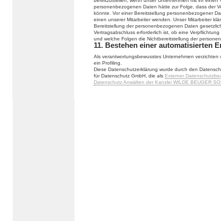
bereitzustellen, wenn unser Unternehmen mit ihr einen V
personenbezogenen Daten hätte zur Folge, dass der Ve
könnte. Vor einer Bereitstellung personenbezogener Da
einen unserer Mitarbeiter wenden. Unser Mitarbeiter klä
Bereitstellung der personenbezogenen Daten gesetzlich
Vertragsabschluss erforderlich ist, ob eine Verpflichtu
und welche Folgen die Nichtbereitstellung der person
11. Bestehen einer automatisierten 
Als verantwortungsbewusstes Unternehmen verzichten w
ein Profiling.
Diese Datenschutzerklärung wurde durch den Datensch
für Datenschutz GmbH, die als
Externer Datenschutzbe
Datenschutz Anwälten der Kanzlei WILDE BEUGER SO