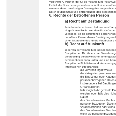
Vorschriften, welchen der für die Verarbeitung Verantwo
Entfällt der Speicherungszweck oder läuft eine vom Eu
einem anderen zuständigen Gesetzgeber vorgeschriebe
Daten routinemäßig und entsprechend den gesetzlichen 
6. Rechte der betroffenen Person
a) Recht auf Bestätigung
Jede betroffene Person hat das vom Europ
eingeräumte Recht, von dem für die Verarb
verlangen, ob sie betreffende personenbe
betroffene Person dieses Bestätigungsrech
einen Mitarbeiter des für die Verarbeitung
b) Recht auf Auskunft
Jede von der Verarbeitung personenbezog
Europäischen Richtlinien- und Verordnungs
Verarbeitung Verantwortlichen unentgeltli
personenbezogenen Daten und eine Kopie d
Europäische Richtlinien- und Verordnungs
Informationen zugestanden:
die Verarbeitungszwecke
die Kategorien personenbezo
die Empfänger oder Kategor
personenbezogenen Daten of
insbesondere bei Empfängern 
Organisationen
falls möglich die geplante 
werden, oder, falls dies nicht
Dauer
das Bestehen eines Rechts a
personenbezogenen Daten od
Verantwortlichen oder eines
das Bestehen eines Beschwe
wenn die personenbezogenen