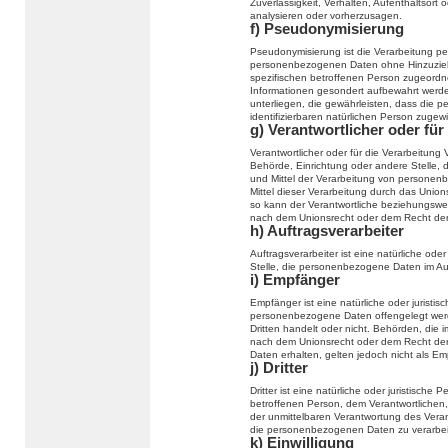
Zuverlässigkeit, Verhalten, Aufenthaltsort
analysieren oder vorherzusagen.
f) Pseudonymisierung
Pseudonymisierung ist die Verarbeitung p
personenbezogenen Daten ohne Hinzuziehu
spezifischen betroffenen Person zugeordn
Informationen gesondert aufbewahrt wer
unterliegen, die gewährleisten, dass die p
identifizierbaren natürlichen Person zuge
g) Verantwortlicher oder für
Verantwortlicher oder für die Verarbeitung V
Behörde, Einrichtung oder andere Stelle, 
und Mittel der Verarbeitung von persone
Mittel dieser Verarbeitung durch das Unio
so kann der Verantwortliche beziehungswe
nach dem Unionsrecht oder dem Recht der
h) Auftragsverarbeiter
Auftragsverarbeiter ist eine natürliche ode
Stelle, die personenbezogene Daten im Auf
i) Empfänger
Empfänger ist eine natürliche oder juristi
personenbezogene Daten offengelegt werd
Dritten handelt oder nicht. Behörden, di
nach dem Unionsrecht oder dem Recht der
Daten erhalten, gelten jedoch nicht als Em
j) Dritter
Dritter ist eine natürliche oder juristisch
betroffenen Person, dem Verantwortlichen,
der unmittelbaren Verantwortung des Verant
die personenbezogenen Daten zu verarbei
k) Einwilligung