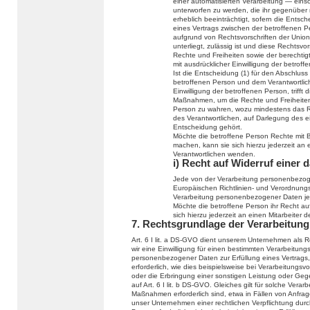
einer automatisierten Verarbeitung — eins
unterworfen zu werden, die ihr gegenüber r
erheblich beeinträchtigt, sofern die Entsch
eines Vertrags zwischen der betroffenen Pe
aufgrund von Rechtsvorschriften der Union
unterliegt, zulässig ist und diese Recht
Rechte und Freiheiten sowie der berechtig
mit ausdrücklicher Einwilligung der betroff
Ist die Entscheidung (1) für den Abschluss
betroffenen Person und dem Verantwortlichen
Einwilligung der betroffenen Person, trif
Maßnahmen, um die Rechte und Freiheiten 
Person zu wahren, wozu mindestens das Re
des Verantwortlichen, auf Darlegung des 
Entscheidung gehört.
Möchte die betroffene Person Rechte mit 
machen, kann sie sich hierzu jederzeit an e
Verantwortlichen wenden.
i) Recht auf Widerruf einer 
Jede von der Verarbeitung personenbezog
Europäischen Richtlinien- und Verordnungs
Verarbeitung personenbezogener Daten jed
Möchte die betroffene Person ihr Recht auf
sich hierzu jederzeit an einen Mitarbeiter 
7. Rechtsgrundlage der Verarbeitung
Art. 6 I lit. a DS-GVO dient unserem Unternehmen als 
wir eine Einwilligung für einen bestimmten Verarbeitung
personenbezogener Daten zur Erfüllung eines Vertrags, 
erforderlich, wie dies beispielsweise bei Verarbeitungsv
oder die Erbringung einer sonstigen Leistung oder Gege
auf Art. 6 I lit. b DS-GVO. Gleiches gilt für solche Ver
Maßnahmen erforderlich sind, etwa in Fällen von Anfra
unser Unternehmen einer rechtlichen Verpflichtung du