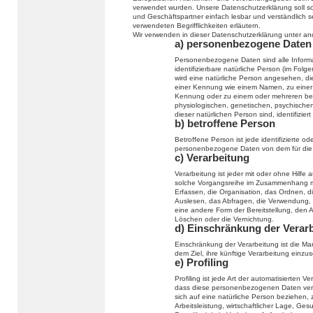
verwendet wurden. Unsere Datenschutzerklärung soll sow
und Geschäftspartner einfach lesbar und verständlich s
verwendeten Begrifflichkeiten erläutern.
Wir verwenden in dieser Datenschutzerklärung unter an
a) personenbezogene Daten
Personenbezogene Daten sind alle Informati
identifizierbare natürliche Person (im Folge
wird eine natürliche Person angesehen, die
einer Kennung wie einem Namen, zu einer
Kennung oder zu einem oder mehreren bes
physiologischen, genetischen, psychischen, 
dieser natürlichen Person sind, identifizier
b) betroffene Person
Betroffene Person ist jede identifizierte od
personenbezogene Daten von dem für die V
c) Verarbeitung
Verarbeitung ist jeder mit oder ohne Hilfe
solche Vorgangsreihe im Zusammenhang m
Erfassen, die Organisation, das Ordnen, 
Auslesen, das Abfragen, die Verwendung, 
eine andere Form der Bereitstellung, den 
Löschen oder die Vernichtung.
d) Einschränkung der Verar
Einschränkung der Verarbeitung ist die M
dem Ziel, ihre künftige Verarbeitung einzu
e) Profiling
Profiling ist jede Art der automatisierten
dass diese personenbezogenen Daten verw
sich auf eine natürliche Person beziehen,
Arbeitsleistung, wirtschaftlicher Lage, Ges