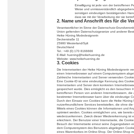
Einwilligung ist jede von der betroffenen Per
Weise und unmissverständlich abgegebene 
sonstigen eindeutigen bestätigenden Handl
dass sie mit der Verarbeitung der sie bet
2. Name und Anschrift des für die Ve
Verantwortlicher im Sinne der Datenschutz-Grundverord
Union geltenden Datenschutzgesetze und anderer Besti
Heike Hüning Modedesignerin
Deckerstraße 11
25980 Westerland/Sylt
Deutschland
Tel.: +49 (0) 170 8166666
E-Mail: huening@heikehuening.de
Website: www.heikehuening.de
3. Cookies
Die Internetseiten der Heike Hüning Modedesignerin ve
einen Internetbrowser auf einem Computersystem abge
Zahlreiche Internetseiten und Server verwenden Cookie
Eine Cookie-ID ist eine eindeutige Kennung des Cookie
Internetseiten und Server dem konkreten Internetbrow
gespeichert wurde. Dies ermöglicht es den besuchten In
betroffenen Person von anderen Internetbrowsern, die 
bestimmter Internetbrowser kann über die eindeutige Coo
Durch den Einsatz von Cookies kann die Heike Hüning 
nutzerfreundlichere Services bereitstellen, die ohne di
Mittels eines Cookies können die Informationen und An
optimiert werden. Cookies ermöglichen uns, wie bereits 
wiederzuerkennen. Zweck dieser Wiedererkennung ist e
erleichtern. Der Benutzer einer Internetseite, die Cook
Besuch der Internetseite erneut seine Zugangsdaten ei
dem Computersystem des Benutzers abgelegten Cookie ü
eines Warenkorbes im Online-Shop. Der Online-Shop merkt