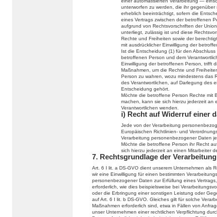
einer automatisierten Verarbeitung — eins
unterworfen zu werden, die ihr gegenüber r
erheblich beeinträchtigt, sofern die Entsch
eines Vertrags zwischen der betroffenen Pe
aufgrund von Rechtsvorschriften der Union
unterliegt, zulässig ist und diese Recht
Rechte und Freiheiten sowie der berechtig
mit ausdrücklicher Einwilligung der betroff
Ist die Entscheidung (1) für den Abschluss
betroffenen Person und dem Verantwortlichen
Einwilligung der betroffenen Person, trif
Maßnahmen, um die Rechte und Freiheiten 
Person zu wahren, wozu mindestens das Re
des Verantwortlichen, auf Darlegung des 
Entscheidung gehört.
Möchte die betroffene Person Rechte mit 
machen, kann sie sich hierzu jederzeit an e
Verantwortlichen wenden.
i) Recht auf Widerruf einer 
Jede von der Verarbeitung personenbezog
Europäischen Richtlinien- und Verordnungs
Verarbeitung personenbezogener Daten jed
Möchte die betroffene Person ihr Recht auf
sich hierzu jederzeit an einen Mitarbeiter 
7. Rechtsgrundlage der Verarbeitung
Art. 6 I lit. a DS-GVO dient unserem Unternehmen als 
wir eine Einwilligung für einen bestimmten Verarbeitung
personenbezogener Daten zur Erfüllung eines Vertrags, 
erforderlich, wie dies beispielsweise bei Verarbeitungsv
oder die Erbringung einer sonstigen Leistung oder Gege
auf Art. 6 I lit. b DS-GVO. Gleiches gilt für solche Ver
Maßnahmen erforderlich sind, etwa in Fällen von Anfra
unser Unternehmen einer rechtlichen Verpflichtung du