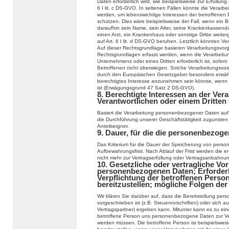
Daten erforderlich wird, wie beispielsweise zur Erfüllung 
6 I lit. c DS-GVO. In seltenen Fällen könnte die Verar
werden, um lebenswichtige Interessen der betroffenen 
schützen. Dies wäre beispielsweise der Fall, wenn ein 
daraufhin sein Name, sein Alter, seine Krankenkassend
einen Arzt, ein Krankenhaus oder sonstige Dritte weit
auf Art. 6 I lit. d DS-GVO beruhen. Letztlich könnten Ve
Auf dieser Rechtsgrundlage basieren Verarbeitungsvor
Rechtsgrundlagen erfasst werden, wenn die Verarbeitu
Unternehmens oder eines Dritten erforderlich ist, sofer
Betroffenen nicht überwiegen. Solche Verarbeitungsvor
durch den Europäischen Gesetzgeber besonders erwähnt 
berechtigtes Interesse anzunehmen sein könnte, wenn 
ist (Erwägungsgrund 47 Satz 2 DS-GVO).
8. Berechtigte Interessen an der Ver
Verantwortlichen oder einem Dritten
Basiert die Verarbeitung personenbezogener Daten auf Ar
die Durchführung unserer Geschäftstätigkeit zugunsten
Anteilseigner.
9. Dauer, für die die personenbezog
Das Kriterium für die Dauer der Speicherung von person
Aufbewahrungsfrist. Nach Ablauf der Frist werden die e
nicht mehr zur Vertragserfüllung oder Vertragsanbahnung
10. Gesetzliche oder vertragliche Vor
personenbezogenen Daten; Erforderli
Verpflichtung der betroffenen Pers
bereitzustellen; mögliche Folgen der
Wir klären Sie darüber auf, dass die Bereitstellung pe
vorgeschrieben ist (z.B. Steuervorschriften) oder sich
Vertragspartner) ergeben kann. Mitunter kann es zu eine
betroffene Person uns personenbezogene Daten zur Verfü
werden müssen. Die betroffene Person ist beispielswei