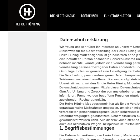
Datenschutzerklärung
Wir freuen uns sehr über Ihr Interesse an unserem Un
Stellenwert für die Geschäftsleitung der Heike Hüning 
Heike Hüning Modedesignerin ist grundsätzlich ohne 
eine betroffene Person besondere Services unseres Un
nehmen möchte, könnte jedoch eine Verarbeitung perso
Verarbeitung personenbezogener Daten erforderlich und 
Grundlage, holen wir generell eine Einwilligung der bet
Die Verarbeitung personenbezogener Daten, beispielswe
Telefonnummer einer betroffenen Person, erfolgt stets
Übereinstimmung mit den für die Heike Hüning Modedes
Datenschutzbestimmungen. Mittels dieser Datenschutze
über Art, Umfang und Zweck der von uns erhobenen, 
informieren. Ferner werden betroffene Personen mittels
zustehenden Rechte aufgeklärt.
Die Heike Hüning Modedesignerin hat als für die Verarb
organisatorische Maßnahmen umgesetzt, um einen mögli
verarbeiteten personenbezogenen Daten sicherzustelle
Datenübertragungen grundsätzlich Sicherheitslücken au
gewährleistet werden kann. Aus diesem Grund steht es
auch auf alternativen Wegen, beispielsweise telefonisch
1. Begriffsbestimmungen
Die Datenschutzerklärung der Heike Hüning Modedesigne
Europäischen Richtlinien- und Verordnungsgeber beim