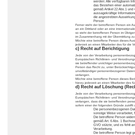
werden: Alle verfügbaren In
das Bestehen einer automatis
gemäß Artikel 22 Abs.1 und
aussagekräftige Informatione
die angestrebten Auswirkunge
Person
Ferner steht der betroffenen Person ein 
an ein Drittland oder an eine internationale
so steht der betroffenen Person im Übrige
im Zusammenhang mit der Übermittlung zu 
Möchte eine betroffene Person dieses Ausk
jederzeit an einen Mitarbeiter des für die
c) Recht auf Berichtigung
Jede von der Verarbeitung personenbezog
Europäischen Richtlinien- und Verordnung
sie betreffender unrichtiger personenbezo
Person das Recht zu, unter Berücksichtigu
unvollständiger personenbezogener Daten
verlangen.
Möchte eine betroffene Person dieses Ber
hierzu jederzeit an einen Mitarbeiter des 
d) Recht auf Löschung (Rec
Jede von der Verarbeitung personenbezog
Europäischen Richtlinien- und Verordnung
verlangen, dass die sie betreffenden per
sofern einer der folgenden Gründe zutrifft u
Die personenbezogenen Dat
sonstige Weise verarbeitet, 
Die betroffene Person widerru
gemäß Art. 6 Abs. 1 Buchst
GVO stützte, und es fehlt an
Verarbeitung.
Die betroffene Person legt