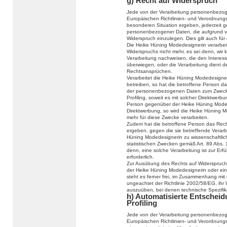
g) Recht auf Widerspruch
Jede von der Verarbeitung personenbezog
Europäischen Richtlinien- und Verordnung
besonderen Situation ergeben, jederzeit g
personenbezogener Daten, die aufgrund vo
Widerspruch einzulegen. Dies gilt auch für
Die Heike Hüning Modedesignerin verarbei
Widerspruchs nicht mehr, es sei denn, wir
Verarbeitung nachweisen, die den Interes
überwiegen, oder die Verarbeitung dient 
Rechtsansprüchen.
Verarbeitet die Heike Hüning Modedesign
betreiben, so hat die betroffene Person d
der personenbezogenen Daten zum Zwecke d
Profiling, soweit es mit solcher Direktwerb
Person gegenüber der Heike Hüning Moded
Direktwerbung, so wird die Heike Hüning
mehr für diese Zwecke verarbeiten.
Zudem hat die betroffene Person das Recht
ergeben, gegen die sie betreffende Verar
Hüning Modedesignerin zu wissenschaftlic
statistischen Zwecken gemäß Art. 89 Abs.
denn, eine solche Verarbeitung ist zur Erf
erforderlich.
Zur Ausübung des Rechts auf Widerspruch k
der Heike Hüning Modedesignerin oder ein
steht es ferner frei, im Zusammenhang mit
ungeachtet der Richtlinie 2002/58/EG, ihr 
auszuüben, bei denen technische Spezifi
h) Automatisierte Entscheidu
Profiling
Jede von der Verarbeitung personenbezog
Europäischen Richtlinien- und Verordnungs