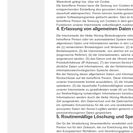
Warenkorb gelegt hat, über ein Cookie.
Die betroffene Person kann die Setzung von Cookies durc
entsprechenden Einstellung des genutzten Internetbro
dauerhaft widersprechen. Ferner können bereits gesetzt
andere Softwareprogramme gelöscht werden. Dies ist in 
betroffene Person die Setzung von Cookies in dem genu
Funktionen unserer Internetseite vollumfänglich nutzbar
4. Erfassung von allgemeinen Daten
Die Internetseite der Heike Hüning Modedesignerin erfas
betroffene Person oder ein automatisiertes System ein
allgemeinen Daten und Informationen werden in den Log
die (1) verwendeten Browsertypen und Versionen, (2) 
Betriebssystem, (3) die Internetseite, von welcher ein 
(sogenannte Referrer), (4) die Unterwebseiten, welche 
angesteuert werden, (5) das Datum und die Uhrzeit eines 
Protokoll-Adresse (IP-Adresse), (7) der Internet-Servic
ähnliche Daten und Informationen, die der Gefahrenabw
informationstechnologischen Systeme dienen.
Bei der Nutzung dieser allgemeinen Daten und Informat
Rückschlüsse auf die betroffene Person. Diese Informat
unserer Internetseite korrekt auszuliefern, (2) die Inhal
optimieren, (3) die dauerhafte Funktionsfähigkeit unse
unserer Internetseite zu gewährleisten sowie (4) um Str
zur Strafverfolgung notwendigen Informationen bereit
Informationen werden durch die Heike Hüning Modedesign
Ziel ausgewertet, den Datenschutz und die Datensicher
ein optimales Schutzniveau für die von uns verarbeite
anonymen Daten der Server-Logfiles werden getrennt 
personenbezogenen Daten gespeichert.
5. Routinemäßige Löschung und Sp
Der für die Verarbeitung Verantwortliche verarbeitet u
Person nur für den Zeitraum, der zur Erreichung des Spe
den Europäischen Richtlinien- und Verordnungsgeber 