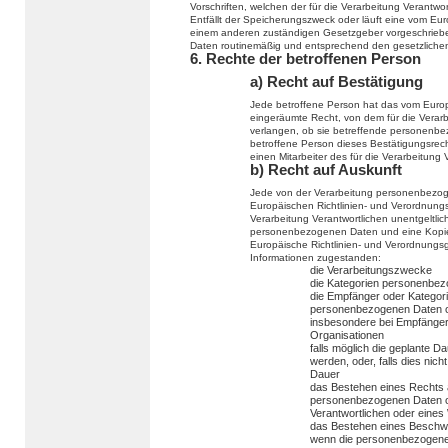
Vorschriften, welchen der für die Verarbeitung Verantwo
Entfällt der Speicherungszweck oder läuft eine vom Eu
einem anderen zuständigen Gesetzgeber vorgeschriebe
Daten routinemäßig und entsprechend den gesetzlichen 
6. Rechte der betroffenen Person
a) Recht auf Bestätigung
Jede betroffene Person hat das vom Europ
eingeräumte Recht, von dem für die Verarb
verlangen, ob sie betreffende personenbe
betroffene Person dieses Bestätigungsrech
einen Mitarbeiter des für die Verarbeitung
b) Recht auf Auskunft
Jede von der Verarbeitung personenbezog
Europäischen Richtlinien- und Verordnungs
Verarbeitung Verantwortlichen unentgeltli
personenbezogenen Daten und eine Kopie d
Europäische Richtlinien- und Verordnungs
Informationen zugestanden:
die Verarbeitungszwecke
die Kategorien personenbezo
die Empfänger oder Kategor
personenbezogenen Daten of
insbesondere bei Empfängern 
Organisationen
falls möglich die geplante 
werden, oder, falls dies nicht
Dauer
das Bestehen eines Rechts a
personenbezogenen Daten od
Verantwortlichen oder eines
das Bestehen eines Beschwe
wenn die personenbezogenen