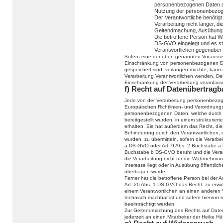
personenbezogenen Daten ab
Nutzung der personenbezog
Der Verantwortliche benötig
Verarbeitung nicht länger, di
Geltendmachung, Ausübung 
Die betroffene Person hat W
DS-GVO eingelegt und es ste
Verantwortlichen gegenüber
Sofern eine der oben genannten Vorausse
Einschränkung von personenbezogenen Da
gespeichert sind, verlangen möchte, kann si
Verarbeitung Verantwortlichen wenden. Der
Einschränkung der Verarbeitung veranlass
f) Recht auf Datenübertragb
Jede von der Verarbeitung personenbezog
Europäischen Richtlinien- und Verordnung
personenbezogenen Daten, welche durch d
bereitgestellt wurden, in einem strukturi
erhalten. Sie hat außerdem das Recht, di
Behinderung durch den Verantwortlichen, 
wurden, zu übermitteln, sofern die Verarbe
a DS-GVO oder Art. 9 Abs. 2 Buchstabe a 
Buchstabe b DS-GVO beruht und die Verarbei
die Verarbeitung nicht für die Wahrnehmung 
Interesse liegt oder in Ausübung öffentlic
übertragen wurde.
Ferner hat die betroffene Person bei der
Art. 20 Abs. 1 DS-GVO das Recht, zu erwi
einem Verantwortlichen an einen anderen V
technisch machbar ist und sofern hiervon 
beeinträchtigt werden.
Zur Geltendmachung des Rechts auf Datenü
jederzeit an einen Mitarbeiter der Heike 