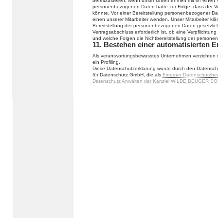
bereitzustellen, wenn unser Unternehmen mit ihr einen V
personenbezogenen Daten hätte zur Folge, dass der Ve
könnte. Vor einer Bereitstellung personenbezogener Da
einen unserer Mitarbeiter wenden. Unser Mitarbeiter klä
Bereitstellung der personenbezogenen Daten gesetzlich
Vertragsabschluss erforderlich ist, ob eine Verpflichtu
und welche Folgen die Nichtbereitstellung der person
11. Bestehen einer automatisierten 
Als verantwortungsbewusstes Unternehmen verzichten w
ein Profiling.
Diese Datenschutzerklärung wurde durch den Datensch
für Datenschutz GmbH, die als
Externer Datenschutzbe
Datenschutz Anwälten der Kanzlei WILDE BEUGER SO