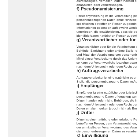
Zuverlässigkeit, Verhalten, Aufenthaltsort
analysieren oder vorherzusagen.
f) Pseudonymisierung
Pseudonymisierung ist die Verarbeitung p
personenbezogenen Daten ohne Hinzuziehu
spezifischen betroffenen Person zugeordn
Informationen gesondert aufbewahrt wer
unterliegen, die gewährleisten, dass die p
identifizierbaren natürlichen Person zuge
g) Verantwortlicher oder für
Verantwortlicher oder für die Verarbeitung V
Behörde, Einrichtung oder andere Stelle, 
und Mittel der Verarbeitung von persone
Mittel dieser Verarbeitung durch das Unio
so kann der Verantwortliche beziehungswe
nach dem Unionsrecht oder dem Recht der
h) Auftragsverarbeiter
Auftragsverarbeiter ist eine natürliche ode
Stelle, die personenbezogene Daten im Auf
i) Empfänger
Empfänger ist eine natürliche oder juristi
personenbezogene Daten offengelegt werd
Dritten handelt oder nicht. Behörden, di
nach dem Unionsrecht oder dem Recht der
Daten erhalten, gelten jedoch nicht als Em
j) Dritter
Dritter ist eine natürliche oder juristisch
betroffenen Person, dem Verantwortlichen,
der unmittelbaren Verantwortung des Verant
die personenbezogenen Daten zu verarbei
k) Einwilligung