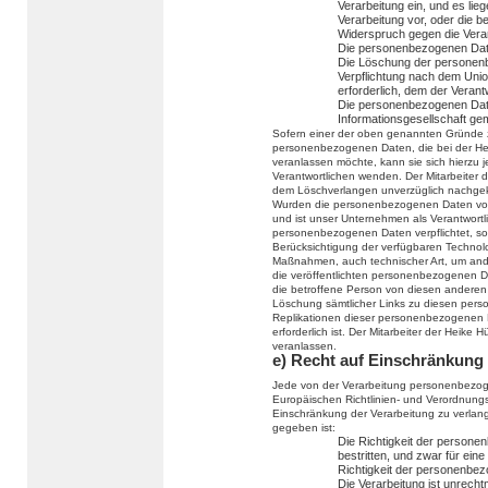
Verarbeitung ein, und es lie
Verarbeitung vor, oder die 
Widerspruch gegen die Verar
Die personenbezogenen Date
Die Löschung der personenbe
Verpflichtung nach dem Unio
erforderlich, dem der Verantw
Die personenbezogenen Dat
Informationsgesellschaft g
Sofern einer der oben genannten Gründe z
personenbezogenen Daten, die bei der He
veranlassen möchte, kann sie sich hierzu je
Verantwortlichen wenden. Der Mitarbeiter 
dem Löschverlangen unverzüglich nachge
Wurden die personenbezogenen Daten von
und ist unser Unternehmen als Verantwort
personenbezogenen Daten verpflichtet, so 
Berücksichtigung der verfügbaren Techno
Maßnahmen, auch technischer Art, um ande
die veröffentlichten personenbezogenen Da
die betroffene Person von diesen anderen 
Löschung sämtlicher Links zu diesen per
Replikationen dieser personenbezogenen Da
erforderlich ist. Der Mitarbeiter der Heike
veranlassen.
e) Recht auf Einschränkung 
Jede von der Verarbeitung personenbezog
Europäischen Richtlinien- und Verordnung
Einschränkung der Verarbeitung zu verla
gegeben ist:
Die Richtigkeit der persone
bestritten, und zwar für ein
Richtigkeit der personenbe
Die Verarbeitung ist unrecht