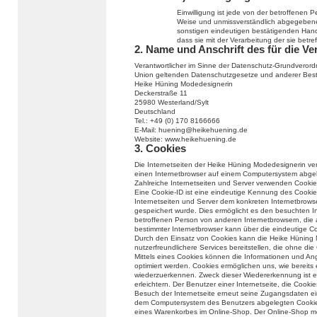
Einwilligung ist jede von der betroffenen Per
Weise und unmissverständlich abgegebene 
sonstigen eindeutigen bestätigenden Handl
dass sie mit der Verarbeitung der sie bet
2. Name und Anschrift des für die Ve
Verantwortlicher im Sinne der Datenschutz-Grundverord
Union geltenden Datenschutzgesetze und anderer Besti
Heike Hüning Modedesignerin
Deckerstraße 11
25980 Westerland/Sylt
Deutschland
Tel.: +49 (0) 170 8166666
E-Mail: huening@heikehuening.de
Website: www.heikehuening.de
3. Cookies
Die Internetseiten der Heike Hüning Modedesignerin ve
einen Internetbrowser auf einem Computersystem abge
Zahlreiche Internetseiten und Server verwenden Cookie
Eine Cookie-ID ist eine eindeutige Kennung des Cookie
Internetseiten und Server dem konkreten Internetbrow
gespeichert wurde. Dies ermöglicht es den besuchten In
betroffenen Person von anderen Internetbrowsern, die 
bestimmter Internetbrowser kann über die eindeutige Coo
Durch den Einsatz von Cookies kann die Heike Hüning 
nutzerfreundlichere Services bereitstellen, die ohne di
Mittels eines Cookies können die Informationen und An
optimiert werden. Cookies ermöglichen uns, wie bereits 
wiederzuerkennen. Zweck dieser Wiedererkennung ist e
erleichtern. Der Benutzer einer Internetseite, die Cook
Besuch der Internetseite erneut seine Zugangsdaten ei
dem Computersystem des Benutzers abgelegten Cookie ü
eines Warenkorbes im Online-Shop. Der Online-Shop merkt