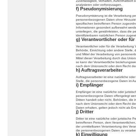
Zuverlässigkeit, Verhalten, Aufenthaltsort
analysieren oder vorherzusagen.
f) Pseudonymisierung
Pseudonymisierung ist die Verarbeitung p
personenbezogenen Daten ohne Hinzuziehu
spezifischen betroffenen Person zugeordn
Informationen gesondert aufbewahrt wer
unterliegen, die gewährleisten, dass die p
identifizierbaren natürlichen Person zuge
g) Verantwortlicher oder für
Verantwortlicher oder für die Verarbeitung V
Behörde, Einrichtung oder andere Stelle, 
und Mittel der Verarbeitung von persone
Mittel dieser Verarbeitung durch das Unio
so kann der Verantwortliche beziehungswe
nach dem Unionsrecht oder dem Recht der
h) Auftragsverarbeiter
Auftragsverarbeiter ist eine natürliche ode
Stelle, die personenbezogene Daten im Auf
i) Empfänger
Empfänger ist eine natürliche oder juristi
personenbezogene Daten offengelegt werd
Dritten handelt oder nicht. Behörden, di
nach dem Unionsrecht oder dem Recht der
Daten erhalten, gelten jedoch nicht als Em
j) Dritter
Dritter ist eine natürliche oder juristisch
betroffenen Person, dem Verantwortlichen,
der unmittelbaren Verantwortung des Verant
die personenbezogenen Daten zu verarbei
k) Einwilligung