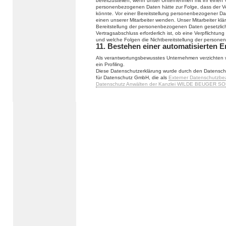
bereitzustellen, wenn unser Unternehmen mit ihr einen V
personenbezogenen Daten hätte zur Folge, dass der Ve
könnte. Vor einer Bereitstellung personenbezogener Da
einen unserer Mitarbeiter wenden. Unser Mitarbeiter klä
Bereitstellung der personenbezogenen Daten gesetzlich
Vertragsabschluss erforderlich ist, ob eine Verpflichtu
und welche Folgen die Nichtbereitstellung der person
11. Bestehen einer automatisierten 
Als verantwortungsbewusstes Unternehmen verzichten w
ein Profiling.
Diese Datenschutzerklärung wurde durch den Datensch
für Datenschutz GmbH, die als
Externer Datenschutzbe
Datenschutz Anwälten der Kanzlei WILDE BEUGER SO