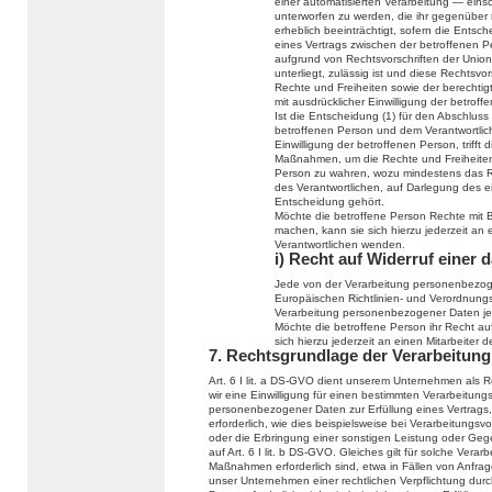
einer automatisierten Verarbeitung — eins
unterworfen zu werden, die ihr gegenüber r
erheblich beeinträchtigt, sofern die Entsch
eines Vertrags zwischen der betroffenen Pe
aufgrund von Rechtsvorschriften der Union
unterliegt, zulässig ist und diese Recht
Rechte und Freiheiten sowie der berechtig
mit ausdrücklicher Einwilligung der betroff
Ist die Entscheidung (1) für den Abschluss
betroffenen Person und dem Verantwortlichen
Einwilligung der betroffenen Person, trif
Maßnahmen, um die Rechte und Freiheiten 
Person zu wahren, wozu mindestens das Re
des Verantwortlichen, auf Darlegung des 
Entscheidung gehört.
Möchte die betroffene Person Rechte mit 
machen, kann sie sich hierzu jederzeit an e
Verantwortlichen wenden.
i) Recht auf Widerruf einer 
Jede von der Verarbeitung personenbezog
Europäischen Richtlinien- und Verordnungs
Verarbeitung personenbezogener Daten jed
Möchte die betroffene Person ihr Recht auf
sich hierzu jederzeit an einen Mitarbeiter 
7. Rechtsgrundlage der Verarbeitung
Art. 6 I lit. a DS-GVO dient unserem Unternehmen als 
wir eine Einwilligung für einen bestimmten Verarbeitung
personenbezogener Daten zur Erfüllung eines Vertrags, 
erforderlich, wie dies beispielsweise bei Verarbeitungsv
oder die Erbringung einer sonstigen Leistung oder Gege
auf Art. 6 I lit. b DS-GVO. Gleiches gilt für solche Ver
Maßnahmen erforderlich sind, etwa in Fällen von Anfra
unser Unternehmen einer rechtlichen Verpflichtung du