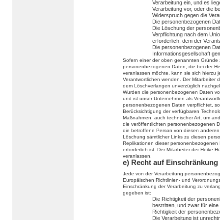
Verarbeitung ein, und es lie
Verarbeitung vor, oder die 
Widerspruch gegen die Verar
Die personenbezogenen Date
Die Löschung der personenbe
Verpflichtung nach dem Unio
erforderlich, dem der Verantw
Die personenbezogenen Dat
Informationsgesellschaft g
Sofern einer der oben genannten Gründe z
personenbezogenen Daten, die bei der He
veranlassen möchte, kann sie sich hierzu je
Verantwortlichen wenden. Der Mitarbeiter 
dem Löschverlangen unverzüglich nachge
Wurden die personenbezogenen Daten von
und ist unser Unternehmen als Verantwort
personenbezogenen Daten verpflichtet, so 
Berücksichtigung der verfügbaren Techno
Maßnahmen, auch technischer Art, um ande
die veröffentlichten personenbezogenen Da
die betroffene Person von diesen anderen 
Löschung sämtlicher Links zu diesen per
Replikationen dieser personenbezogenen Da
erforderlich ist. Der Mitarbeiter der Heike
veranlassen.
e) Recht auf Einschränkung 
Jede von der Verarbeitung personenbezog
Europäischen Richtlinien- und Verordnung
Einschränkung der Verarbeitung zu verla
gegeben ist:
Die Richtigkeit der persone
bestritten, und zwar für ein
Richtigkeit der personenbe
Die Verarbeitung ist unrecht