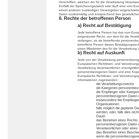
Vorschriften, welchen der für die Verarbeitung Verantwo
Entfällt der Speicherungszweck oder läuft eine vom Eu
einem anderen zuständigen Gesetzgeber vorgeschriebe
Daten routinemäßig und entsprechend den gesetzlichen 
6. Rechte der betroffenen Person
a) Recht auf Bestätigung
Jede betroffene Person hat das vom Europ
eingeräumte Recht, von dem für die Verarb
verlangen, ob sie betreffende personenbe
betroffene Person dieses Bestätigungsrech
einen Mitarbeiter des für die Verarbeitung
b) Recht auf Auskunft
Jede von der Verarbeitung personenbezog
Europäischen Richtlinien- und Verordnungs
Verarbeitung Verantwortlichen unentgeltli
personenbezogenen Daten und eine Kopie d
Europäische Richtlinien- und Verordnungs
Informationen zugestanden:
die Verarbeitungszwecke
die Kategorien personenbezo
die Empfänger oder Kategor
personenbezogenen Daten of
insbesondere bei Empfängern 
Organisationen
falls möglich die geplante 
werden, oder, falls dies nicht
Dauer
das Bestehen eines Rechts a
personenbezogenen Daten od
Verantwortlichen oder eines
das Bestehen eines Beschwe
wenn die personenbezogenen