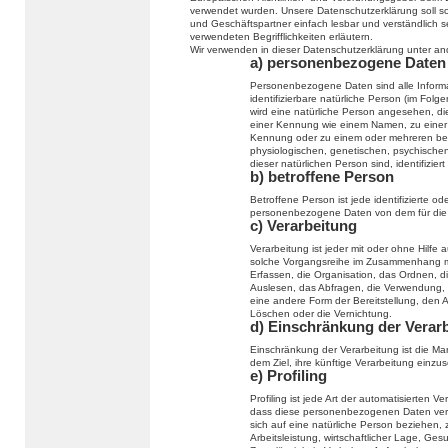
verwendet wurden. Unsere Datenschutzerklärung soll sow
und Geschäftspartner einfach lesbar und verständlich s
verwendeten Begrifflichkeiten erläutern.
Wir verwenden in dieser Datenschutzerklärung unter an
a) personenbezogene Daten
Personenbezogene Daten sind alle Informati
identifizierbare natürliche Person (im Folge
wird eine natürliche Person angesehen, die
einer Kennung wie einem Namen, zu einer
Kennung oder zu einem oder mehreren bes
physiologischen, genetischen, psychischen, 
dieser natürlichen Person sind, identifizier
b) betroffene Person
Betroffene Person ist jede identifizierte od
personenbezogene Daten von dem für die V
c) Verarbeitung
Verarbeitung ist jeder mit oder ohne Hilfe
solche Vorgangsreihe im Zusammenhang m
Erfassen, die Organisation, das Ordnen, 
Auslesen, das Abfragen, die Verwendung, 
eine andere Form der Bereitstellung, den 
Löschen oder die Vernichtung.
d) Einschränkung der Verar
Einschränkung der Verarbeitung ist die M
dem Ziel, ihre künftige Verarbeitung einzu
e) Profiling
Profiling ist jede Art der automatisierten
dass diese personenbezogenen Daten verw
sich auf eine natürliche Person beziehen,
Arbeitsleistung, wirtschaftlicher Lage, Ges