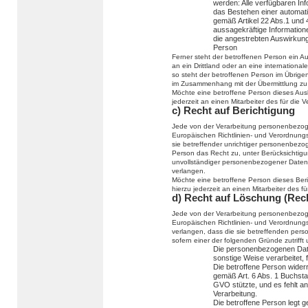
werden: Alle verfügbaren In
das Bestehen einer automatis
gemäß Artikel 22 Abs.1 und
aussagekräftige Informatione
die angestrebten Auswirkunge
Person
Ferner steht der betroffenen Person ein 
an ein Drittland oder an eine internationale
so steht der betroffenen Person im Übrige
im Zusammenhang mit der Übermittlung zu 
Möchte eine betroffene Person dieses Ausk
jederzeit an einen Mitarbeiter des für die
c) Recht auf Berichtigung
Jede von der Verarbeitung personenbezog
Europäischen Richtlinien- und Verordnung
sie betreffender unrichtiger personenbezo
Person das Recht zu, unter Berücksichtigu
unvollständiger personenbezogener Daten
verlangen.
Möchte eine betroffene Person dieses Ber
hierzu jederzeit an einen Mitarbeiter des 
d) Recht auf Löschung (Rec
Jede von der Verarbeitung personenbezog
Europäischen Richtlinien- und Verordnung
verlangen, dass die sie betreffenden per
sofern einer der folgenden Gründe zutrifft u
Die personenbezogenen Dat
sonstige Weise verarbeitet, 
Die betroffene Person widerru
gemäß Art. 6 Abs. 1 Buchst
GVO stützte, und es fehlt an
Verarbeitung.
Die betroffene Person legt