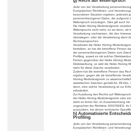
g) Recht auf Widerspruch
Jede von der Verarbeitung personenbezog
Europäischen Richtlinien- und Verordnung
besonderen Situation ergeben, jederzeit g
personenbezogener Daten, die aufgrund vo
Widerspruch einzulegen. Dies gilt auch für
Die Heike Hüning Modedesignerin verarbei
Widerspruchs nicht mehr, es sei denn, wir
Verarbeitung nachweisen, die den Interes
überwiegen, oder die Verarbeitung dient 
Rechtsansprüchen.
Verarbeitet die Heike Hüning Modedesign
betreiben, so hat die betroffene Person d
der personenbezogenen Daten zum Zwecke d
Profiling, soweit es mit solcher Direktwerb
Person gegenüber der Heike Hüning Moded
Direktwerbung, so wird die Heike Hüning
mehr für diese Zwecke verarbeiten.
Zudem hat die betroffene Person das Recht
ergeben, gegen die sie betreffende Verar
Hüning Modedesignerin zu wissenschaftlic
statistischen Zwecken gemäß Art. 89 Abs.
denn, eine solche Verarbeitung ist zur Erf
erforderlich.
Zur Ausübung des Rechts auf Widerspruch k
der Heike Hüning Modedesignerin oder ein
steht es ferner frei, im Zusammenhang mit
ungeachtet der Richtlinie 2002/58/EG, ihr 
auszuüben, bei denen technische Spezifi
h) Automatisierte Entscheidu
Profiling
Jede von der Verarbeitung personenbezog
Europäischen Richtlinien- und Verordnungs