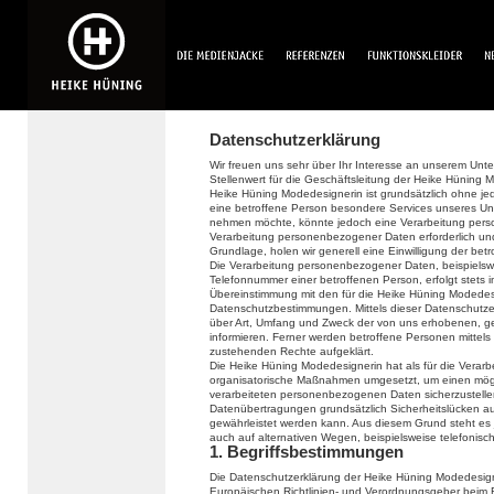
Datenschutzerklärung
Wir freuen uns sehr über Ihr Interesse an unserem Un
Stellenwert für die Geschäftsleitung der Heike Hüning 
Heike Hüning Modedesignerin ist grundsätzlich ohne 
eine betroffene Person besondere Services unseres Un
nehmen möchte, könnte jedoch eine Verarbeitung perso
Verarbeitung personenbezogener Daten erforderlich und 
Grundlage, holen wir generell eine Einwilligung der bet
Die Verarbeitung personenbezogener Daten, beispielswe
Telefonnummer einer betroffenen Person, erfolgt stets
Übereinstimmung mit den für die Heike Hüning Modedes
Datenschutzbestimmungen. Mittels dieser Datenschutze
über Art, Umfang und Zweck der von uns erhobenen, 
informieren. Ferner werden betroffene Personen mittels
zustehenden Rechte aufgeklärt.
Die Heike Hüning Modedesignerin hat als für die Verarb
organisatorische Maßnahmen umgesetzt, um einen mögli
verarbeiteten personenbezogenen Daten sicherzustelle
Datenübertragungen grundsätzlich Sicherheitslücken au
gewährleistet werden kann. Aus diesem Grund steht es
auch auf alternativen Wegen, beispielsweise telefonisch
1. Begriffsbestimmungen
Die Datenschutzerklärung der Heike Hüning Modedesigne
Europäischen Richtlinien- und Verordnungsgeber beim