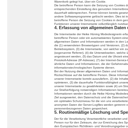
Warenkorb gelegt hat, über ein Cookie.
Die betroffene Person kann die Setzung von Cookies durc
entsprechenden Einstellung des genutzten Internetbro
dauerhaft widersprechen. Ferner können bereits gesetzt
andere Softwareprogramme gelöscht werden. Dies ist in 
betroffene Person die Setzung von Cookies in dem genu
Funktionen unserer Internetseite vollumfänglich nutzbar
4. Erfassung von allgemeinen Daten
Die Internetseite der Heike Hüning Modedesignerin erfas
betroffene Person oder ein automatisiertes System ein
allgemeinen Daten und Informationen werden in den Log
die (1) verwendeten Browsertypen und Versionen, (2) 
Betriebssystem, (3) die Internetseite, von welcher ein 
(sogenannte Referrer), (4) die Unterwebseiten, welche 
angesteuert werden, (5) das Datum und die Uhrzeit eines 
Protokoll-Adresse (IP-Adresse), (7) der Internet-Servic
ähnliche Daten und Informationen, die der Gefahrenabw
informationstechnologischen Systeme dienen.
Bei der Nutzung dieser allgemeinen Daten und Informat
Rückschlüsse auf die betroffene Person. Diese Informat
unserer Internetseite korrekt auszuliefern, (2) die Inhal
optimieren, (3) die dauerhafte Funktionsfähigkeit unse
unserer Internetseite zu gewährleisten sowie (4) um Str
zur Strafverfolgung notwendigen Informationen bereit
Informationen werden durch die Heike Hüning Modedesign
Ziel ausgewertet, den Datenschutz und die Datensicher
ein optimales Schutzniveau für die von uns verarbeite
anonymen Daten der Server-Logfiles werden getrennt 
personenbezogenen Daten gespeichert.
5. Routinemäßige Löschung und Sp
Der für die Verarbeitung Verantwortliche verarbeitet u
Person nur für den Zeitraum, der zur Erreichung des Spe
den Europäischen Richtlinien- und Verordnungsgeber 