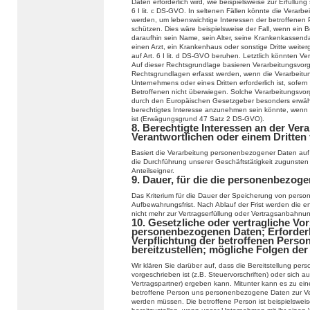
Daten erforderlich wird, wie beispielsweise zur Erfüllung 
6 I lit. c DS-GVO. In seltenen Fällen könnte die Verar
werden, um lebenswichtige Interessen der betroffenen 
schützen. Dies wäre beispielsweise der Fall, wenn ein 
daraufhin sein Name, sein Alter, seine Krankenkassend
einen Arzt, ein Krankenhaus oder sonstige Dritte weit
auf Art. 6 I lit. d DS-GVO beruhen. Letztlich könnten Ve
Auf dieser Rechtsgrundlage basieren Verarbeitungsvor
Rechtsgrundlagen erfasst werden, wenn die Verarbeitu
Unternehmens oder eines Dritten erforderlich ist, sofer
Betroffenen nicht überwiegen. Solche Verarbeitungsvor
durch den Europäischen Gesetzgeber besonders erwähnt 
berechtigtes Interesse anzunehmen sein könnte, wenn 
ist (Erwägungsgrund 47 Satz 2 DS-GVO).
8. Berechtigte Interessen an der Ver
Verantwortlichen oder einem Dritten
Basiert die Verarbeitung personenbezogener Daten auf Ar
die Durchführung unserer Geschäftstätigkeit zugunsten
Anteilseigner.
9. Dauer, für die die personenbezog
Das Kriterium für die Dauer der Speicherung von person
Aufbewahrungsfrist. Nach Ablauf der Frist werden die e
nicht mehr zur Vertragserfüllung oder Vertragsanbahnung
10. Gesetzliche oder vertragliche Vor
personenbezogenen Daten; Erforderli
Verpflichtung der betroffenen Pers
bereitzustellen; mögliche Folgen der
Wir klären Sie darüber auf, dass die Bereitstellung pe
vorgeschrieben ist (z.B. Steuervorschriften) oder sich
Vertragspartner) ergeben kann. Mitunter kann es zu eine
betroffene Person uns personenbezogene Daten zur Verfü
werden müssen. Die betroffene Person ist beispielswei