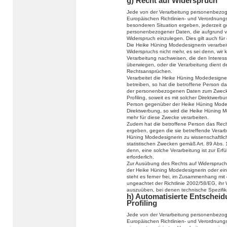
g) Recht auf Widerspruch
Jede von der Verarbeitung personenbezog
Europäischen Richtlinien- und Verordnung
besonderen Situation ergeben, jederzeit g
personenbezogener Daten, die aufgrund vo
Widerspruch einzulegen. Dies gilt auch für
Die Heike Hüning Modedesignerin verarbei
Widerspruchs nicht mehr, es sei denn, wir
Verarbeitung nachweisen, die den Interes
überwiegen, oder die Verarbeitung dient 
Rechtsansprüchen.
Verarbeitet die Heike Hüning Modedesign
betreiben, so hat die betroffene Person d
der personenbezogenen Daten zum Zwecke d
Profiling, soweit es mit solcher Direktwerb
Person gegenüber der Heike Hüning Moded
Direktwerbung, so wird die Heike Hüning
mehr für diese Zwecke verarbeiten.
Zudem hat die betroffene Person das Recht
ergeben, gegen die sie betreffende Verar
Hüning Modedesignerin zu wissenschaftlic
statistischen Zwecken gemäß Art. 89 Abs.
denn, eine solche Verarbeitung ist zur Erf
erforderlich.
Zur Ausübung des Rechts auf Widerspruch k
der Heike Hüning Modedesignerin oder ein
steht es ferner frei, im Zusammenhang mit
ungeachtet der Richtlinie 2002/58/EG, ihr 
auszuüben, bei denen technische Spezifi
h) Automatisierte Entscheidu
Profiling
Jede von der Verarbeitung personenbezog
Europäischen Richtlinien- und Verordnungs