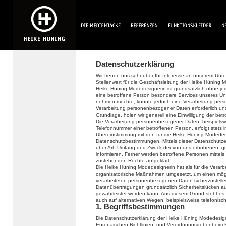
Datenschutzerklärung
Wir freuen uns sehr über Ihr Interesse an unserem Un
Stellenwert für die Geschäftsleitung der Heike Hüning 
Heike Hüning Modedesignerin ist grundsätzlich ohne 
eine betroffene Person besondere Services unseres Un
nehmen möchte, könnte jedoch eine Verarbeitung perso
Verarbeitung personenbezogener Daten erforderlich und 
Grundlage, holen wir generell eine Einwilligung der bet
Die Verarbeitung personenbezogener Daten, beispielswe
Telefonnummer einer betroffenen Person, erfolgt stets
Übereinstimmung mit den für die Heike Hüning Modedes
Datenschutzbestimmungen. Mittels dieser Datenschutze
über Art, Umfang und Zweck der von uns erhobenen, 
informieren. Ferner werden betroffene Personen mittels
zustehenden Rechte aufgeklärt.
Die Heike Hüning Modedesignerin hat als für die Verarb
organisatorische Maßnahmen umgesetzt, um einen mögli
verarbeiteten personenbezogenen Daten sicherzustelle
Datenübertragungen grundsätzlich Sicherheitslücken au
gewährleistet werden kann. Aus diesem Grund steht es
auch auf alternativen Wegen, beispielsweise telefonisch
1. Begriffsbestimmungen
Die Datenschutzerklärung der Heike Hüning Modedesigne
Europäischen Richtlinien- und Verordnungsgeber beim