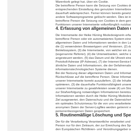
Warenkorb gelegt hat, über ein Cookie.
Die betroffene Person kann die Setzung von Cookies durc
entsprechenden Einstellung des genutzten Internetbro
dauerhaft widersprechen. Ferner können bereits gesetzt
andere Softwareprogramme gelöscht werden. Dies ist in 
betroffene Person die Setzung von Cookies in dem genu
Funktionen unserer Internetseite vollumfänglich nutzbar
4. Erfassung von allgemeinen Daten
Die Internetseite der Heike Hüning Modedesignerin erfas
betroffene Person oder ein automatisiertes System ein
allgemeinen Daten und Informationen werden in den Log
die (1) verwendeten Browsertypen und Versionen, (2) 
Betriebssystem, (3) die Internetseite, von welcher ein 
(sogenannte Referrer), (4) die Unterwebseiten, welche 
angesteuert werden, (5) das Datum und die Uhrzeit eines 
Protokoll-Adresse (IP-Adresse), (7) der Internet-Servic
ähnliche Daten und Informationen, die der Gefahrenabw
informationstechnologischen Systeme dienen.
Bei der Nutzung dieser allgemeinen Daten und Informat
Rückschlüsse auf die betroffene Person. Diese Informat
unserer Internetseite korrekt auszuliefern, (2) die Inhal
optimieren, (3) die dauerhafte Funktionsfähigkeit unse
unserer Internetseite zu gewährleisten sowie (4) um Str
zur Strafverfolgung notwendigen Informationen bereit
Informationen werden durch die Heike Hüning Modedesign
Ziel ausgewertet, den Datenschutz und die Datensicher
ein optimales Schutzniveau für die von uns verarbeite
anonymen Daten der Server-Logfiles werden getrennt 
personenbezogenen Daten gespeichert.
5. Routinemäßige Löschung und Sp
Der für die Verarbeitung Verantwortliche verarbeitet u
Person nur für den Zeitraum, der zur Erreichung des Spe
den Europäischen Richtlinien- und Verordnungsgeber 