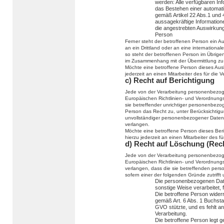
werden: Alle verfügbaren In
das Bestehen einer automatis
gemäß Artikel 22 Abs.1 und
aussagekräftige Informatione
die angestrebten Auswirkunge
Person
Ferner steht der betroffenen Person ein 
an ein Drittland oder an eine internationale
so steht der betroffenen Person im Übrige
im Zusammenhang mit der Übermittlung zu 
Möchte eine betroffene Person dieses Ausk
jederzeit an einen Mitarbeiter des für die
c) Recht auf Berichtigung
Jede von der Verarbeitung personenbezog
Europäischen Richtlinien- und Verordnung
sie betreffender unrichtiger personenbezo
Person das Recht zu, unter Berücksichtigu
unvollständiger personenbezogener Daten
verlangen.
Möchte eine betroffene Person dieses Ber
hierzu jederzeit an einen Mitarbeiter des 
d) Recht auf Löschung (Rec
Jede von der Verarbeitung personenbezog
Europäischen Richtlinien- und Verordnung
verlangen, dass die sie betreffenden per
sofern einer der folgenden Gründe zutrifft u
Die personenbezogenen Dat
sonstige Weise verarbeitet, 
Die betroffene Person widerru
gemäß Art. 6 Abs. 1 Buchst
GVO stützte, und es fehlt an
Verarbeitung.
Die betroffene Person legt