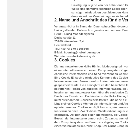
Einwilligung ist jede von der betroffenen Per
Weise und unmissverständlich abgegebene 
sonstigen eindeutigen bestätigenden Handl
dass sie mit der Verarbeitung der sie bet
2. Name und Anschrift des für die Ve
Verantwortlicher im Sinne der Datenschutz-Grundverord
Union geltenden Datenschutzgesetze und anderer Besti
Heike Hüning Modedesignerin
Deckerstraße 11
25980 Westerland/Sylt
Deutschland
Tel.: +49 (0) 170 8166666
E-Mail: huening@heikehuening.de
Website: www.heikehuening.de
3. Cookies
Die Internetseiten der Heike Hüning Modedesignerin ve
einen Internetbrowser auf einem Computersystem abge
Zahlreiche Internetseiten und Server verwenden Cookie
Eine Cookie-ID ist eine eindeutige Kennung des Cookie
Internetseiten und Server dem konkreten Internetbrow
gespeichert wurde. Dies ermöglicht es den besuchten In
betroffenen Person von anderen Internetbrowsern, die 
bestimmter Internetbrowser kann über die eindeutige Coo
Durch den Einsatz von Cookies kann die Heike Hüning 
nutzerfreundlichere Services bereitstellen, die ohne di
Mittels eines Cookies können die Informationen und An
optimiert werden. Cookies ermöglichen uns, wie bereits 
wiederzuerkennen. Zweck dieser Wiedererkennung ist e
erleichtern. Der Benutzer einer Internetseite, die Cook
Besuch der Internetseite erneut seine Zugangsdaten ei
dem Computersystem des Benutzers abgelegten Cookie ü
eines Warenkorbes im Online-Shop. Der Online-Shop merkt