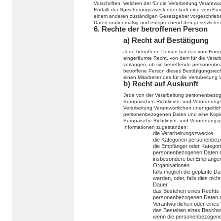
Vorschriften, welchen der für die Verarbeitung Verantwo
Entfällt der Speicherungszweck oder läuft eine vom Eu
einem anderen zuständigen Gesetzgeber vorgeschriebe
Daten routinemäßig und entsprechend den gesetzlichen 
6. Rechte der betroffenen Person
a) Recht auf Bestätigung
Jede betroffene Person hat das vom Europ
eingeräumte Recht, von dem für die Verarb
verlangen, ob sie betreffende personenbe
betroffene Person dieses Bestätigungsrech
einen Mitarbeiter des für die Verarbeitung
b) Recht auf Auskunft
Jede von der Verarbeitung personenbezog
Europäischen Richtlinien- und Verordnungs
Verarbeitung Verantwortlichen unentgeltli
personenbezogenen Daten und eine Kopie d
Europäische Richtlinien- und Verordnungs
Informationen zugestanden:
die Verarbeitungszwecke
die Kategorien personenbezo
die Empfänger oder Kategor
personenbezogenen Daten of
insbesondere bei Empfängern 
Organisationen
falls möglich die geplante 
werden, oder, falls dies nicht
Dauer
das Bestehen eines Rechts a
personenbezogenen Daten od
Verantwortlichen oder eines
das Bestehen eines Beschwe
wenn die personenbezogenen