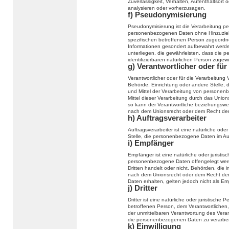
Zuverlässigkeit, Verhalten, Aufenthaltsort
analysieren oder vorherzusagen.
f) Pseudonymisierung
Pseudonymisierung ist die Verarbeitung p
personenbezogenen Daten ohne Hinzuziehu
spezifischen betroffenen Person zugeordn
Informationen gesondert aufbewahrt wer
unterliegen, die gewährleisten, dass die p
identifizierbaren natürlichen Person zuge
g) Verantwortlicher oder für
Verantwortlicher oder für die Verarbeitung V
Behörde, Einrichtung oder andere Stelle, 
und Mittel der Verarbeitung von persone
Mittel dieser Verarbeitung durch das Unio
so kann der Verantwortliche beziehungswe
nach dem Unionsrecht oder dem Recht der
h) Auftragsverarbeiter
Auftragsverarbeiter ist eine natürliche ode
Stelle, die personenbezogene Daten im Auf
i) Empfänger
Empfänger ist eine natürliche oder juristi
personenbezogene Daten offengelegt werd
Dritten handelt oder nicht. Behörden, di
nach dem Unionsrecht oder dem Recht der
Daten erhalten, gelten jedoch nicht als Em
j) Dritter
Dritter ist eine natürliche oder juristisch
betroffenen Person, dem Verantwortlichen,
der unmittelbaren Verantwortung des Verant
die personenbezogenen Daten zu verarbei
k) Einwilligung