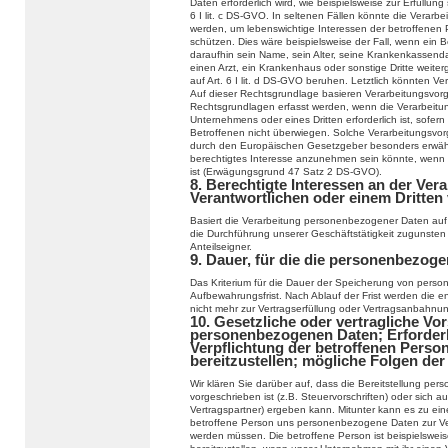
Daten erforderlich wird, wie beispielsweise zur Erfüllung 
6 I lit. c DS-GVO. In seltenen Fällen könnte die Verar
werden, um lebenswichtige Interessen der betroffenen 
schützen. Dies wäre beispielsweise der Fall, wenn ein 
daraufhin sein Name, sein Alter, seine Krankenkassend
einen Arzt, ein Krankenhaus oder sonstige Dritte weit
auf Art. 6 I lit. d DS-GVO beruhen. Letztlich könnten Ve
Auf dieser Rechtsgrundlage basieren Verarbeitungsvor
Rechtsgrundlagen erfasst werden, wenn die Verarbeitu
Unternehmens oder eines Dritten erforderlich ist, sofer
Betroffenen nicht überwiegen. Solche Verarbeitungsvor
durch den Europäischen Gesetzgeber besonders erwähnt 
berechtigtes Interesse anzunehmen sein könnte, wenn 
ist (Erwägungsgrund 47 Satz 2 DS-GVO).
8. Berechtigte Interessen an der Ver
Verantwortlichen oder einem Dritten
Basiert die Verarbeitung personenbezogener Daten auf Ar
die Durchführung unserer Geschäftstätigkeit zugunsten
Anteilseigner.
9. Dauer, für die die personenbezog
Das Kriterium für die Dauer der Speicherung von person
Aufbewahrungsfrist. Nach Ablauf der Frist werden die e
nicht mehr zur Vertragserfüllung oder Vertragsanbahnung
10. Gesetzliche oder vertragliche Vor
personenbezogenen Daten; Erforderli
Verpflichtung der betroffenen Pers
bereitzustellen; mögliche Folgen der
Wir klären Sie darüber auf, dass die Bereitstellung pe
vorgeschrieben ist (z.B. Steuervorschriften) oder sich
Vertragspartner) ergeben kann. Mitunter kann es zu eine
betroffene Person uns personenbezogene Daten zur Verfü
werden müssen. Die betroffene Person ist beispielswei