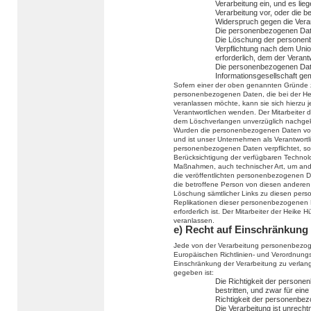
Verarbeitung ein, und es lie
Verarbeitung vor, oder die 
Widerspruch gegen die Verar
Die personenbezogenen Date
Die Löschung der personenbe
Verpflichtung nach dem Unio
erforderlich, dem der Verantw
Die personenbezogenen Dat
Informationsgesellschaft g
Sofern einer der oben genannten Gründe z
personenbezogenen Daten, die bei der He
veranlassen möchte, kann sie sich hierzu je
Verantwortlichen wenden. Der Mitarbeiter 
dem Löschverlangen unverzüglich nachge
Wurden die personenbezogenen Daten von
und ist unser Unternehmen als Verantwort
personenbezogenen Daten verpflichtet, so 
Berücksichtigung der verfügbaren Techno
Maßnahmen, auch technischer Art, um ande
die veröffentlichten personenbezogenen Da
die betroffene Person von diesen anderen 
Löschung sämtlicher Links zu diesen per
Replikationen dieser personenbezogenen Da
erforderlich ist. Der Mitarbeiter der Heike
veranlassen.
e) Recht auf Einschränkung 
Jede von der Verarbeitung personenbezog
Europäischen Richtlinien- und Verordnung
Einschränkung der Verarbeitung zu verla
gegeben ist:
Die Richtigkeit der persone
bestritten, und zwar für ein
Richtigkeit der personenbe
Die Verarbeitung ist unrecht