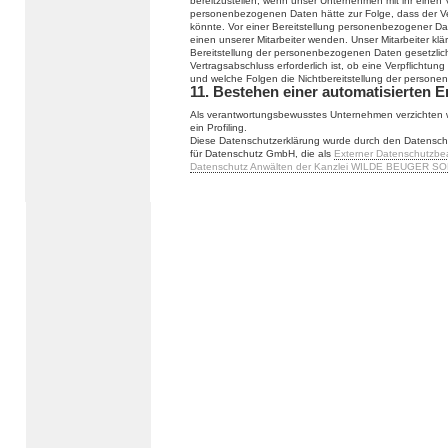
bereitzustellen, wenn unser Unternehmen mit ihr einen V
personenbezogenen Daten hätte zur Folge, dass der Ve
könnte. Vor einer Bereitstellung personenbezogener Da
einen unserer Mitarbeiter wenden. Unser Mitarbeiter klä
Bereitstellung der personenbezogenen Daten gesetzlich
Vertragsabschluss erforderlich ist, ob eine Verpflichtu
und welche Folgen die Nichtbereitstellung der person
11. Bestehen einer automatisierten 
Als verantwortungsbewusstes Unternehmen verzichten w
ein Profiling.
Diese Datenschutzerklärung wurde durch den Datensch
für Datenschutz GmbH, die als
Externer Datenschutzbe
Datenschutz Anwälten der Kanzlei WILDE BEUGER SO