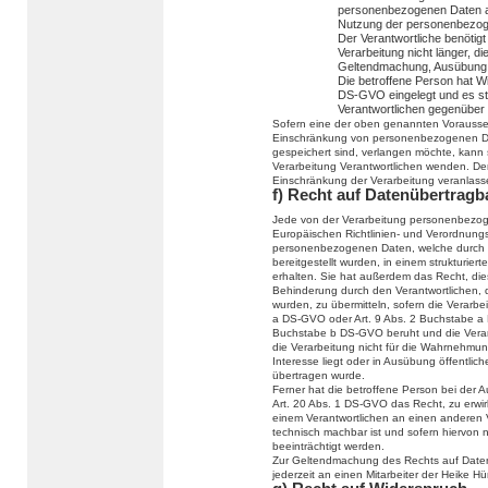
personenbezogenen Daten ab
Nutzung der personenbezog
Der Verantwortliche benötig
Verarbeitung nicht länger, di
Geltendmachung, Ausübung 
Die betroffene Person hat W
DS-GVO eingelegt und es ste
Verantwortlichen gegenüber
Sofern eine der oben genannten Vorausse
Einschränkung von personenbezogenen Da
gespeichert sind, verlangen möchte, kann si
Verarbeitung Verantwortlichen wenden. Der
Einschränkung der Verarbeitung veranlass
f) Recht auf Datenübertragb
Jede von der Verarbeitung personenbezog
Europäischen Richtlinien- und Verordnung
personenbezogenen Daten, welche durch d
bereitgestellt wurden, in einem strukturi
erhalten. Sie hat außerdem das Recht, di
Behinderung durch den Verantwortlichen, 
wurden, zu übermitteln, sofern die Verarbe
a DS-GVO oder Art. 9 Abs. 2 Buchstabe a 
Buchstabe b DS-GVO beruht und die Verarbei
die Verarbeitung nicht für die Wahrnehmung 
Interesse liegt oder in Ausübung öffentlic
übertragen wurde.
Ferner hat die betroffene Person bei der
Art. 20 Abs. 1 DS-GVO das Recht, zu erwi
einem Verantwortlichen an einen anderen V
technisch machbar ist und sofern hiervon 
beeinträchtigt werden.
Zur Geltendmachung des Rechts auf Datenü
jederzeit an einen Mitarbeiter der Heike 