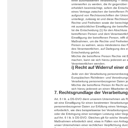
einer automatisierten Verarbeitung — eins
unterworfen zu werden, die ihr gegenüber r
erheblich beeinträchtigt, sofern die Entsch
eines Vertrags zwischen der betroffenen Pe
aufgrund von Rechtsvorschriften der Union
unterliegt, zulässig ist und diese Recht
Rechte und Freiheiten sowie der berechtig
mit ausdrücklicher Einwilligung der betroff
Ist die Entscheidung (1) für den Abschluss
betroffenen Person und dem Verantwortlichen
Einwilligung der betroffenen Person, trif
Maßnahmen, um die Rechte und Freiheiten 
Person zu wahren, wozu mindestens das Re
des Verantwortlichen, auf Darlegung des 
Entscheidung gehört.
Möchte die betroffene Person Rechte mit 
machen, kann sie sich hierzu jederzeit an e
Verantwortlichen wenden.
i) Recht auf Widerruf einer 
Jede von der Verarbeitung personenbezog
Europäischen Richtlinien- und Verordnungs
Verarbeitung personenbezogener Daten jed
Möchte die betroffene Person ihr Recht auf
sich hierzu jederzeit an einen Mitarbeiter 
7. Rechtsgrundlage der Verarbeitung
Art. 6 I lit. a DS-GVO dient unserem Unternehmen als 
wir eine Einwilligung für einen bestimmten Verarbeitung
personenbezogener Daten zur Erfüllung eines Vertrags, 
erforderlich, wie dies beispielsweise bei Verarbeitungsv
oder die Erbringung einer sonstigen Leistung oder Gege
auf Art. 6 I lit. b DS-GVO. Gleiches gilt für solche Ver
Maßnahmen erforderlich sind, etwa in Fällen von Anfra
unser Unternehmen einer rechtlichen Verpflichtung du