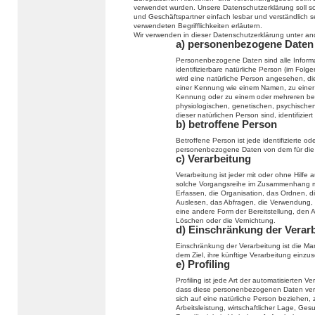
verwendet wurden. Unsere Datenschutzerklärung soll sow
und Geschäftspartner einfach lesbar und verständlich s
verwendeten Begrifflichkeiten erläutern.
Wir verwenden in dieser Datenschutzerklärung unter an
a) personenbezogene Daten
Personenbezogene Daten sind alle Informati
identifizierbare natürliche Person (im Folge
wird eine natürliche Person angesehen, die
einer Kennung wie einem Namen, zu einer
Kennung oder zu einem oder mehreren bes
physiologischen, genetischen, psychischen, 
dieser natürlichen Person sind, identifizier
b) betroffene Person
Betroffene Person ist jede identifizierte od
personenbezogene Daten von dem für die V
c) Verarbeitung
Verarbeitung ist jeder mit oder ohne Hilfe
solche Vorgangsreihe im Zusammenhang m
Erfassen, die Organisation, das Ordnen, 
Auslesen, das Abfragen, die Verwendung, 
eine andere Form der Bereitstellung, den 
Löschen oder die Vernichtung.
d) Einschränkung der Verar
Einschränkung der Verarbeitung ist die M
dem Ziel, ihre künftige Verarbeitung einzu
e) Profiling
Profiling ist jede Art der automatisierten
dass diese personenbezogenen Daten verw
sich auf eine natürliche Person beziehen,
Arbeitsleistung, wirtschaftlicher Lage, Ges